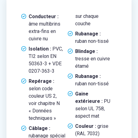
sur chaque
Conducteur :
couche
âme multibrins
extra-fins en
Rubanage :
cuivre nu
ruban non-tissé
Isolation :
PVC,
Blindage :
TI2 selon EN
tresse en cuivre
50363-3 + VDE
étamé
0207-363-3
Rubanage :
Repérage :
ruban non-tissé
selon code
Gaine
couleur US 2,
extérieure :
PU
voir chapitre N
selon UL 758,
« Données
aspect mat
techniques »
Couleur :
grise
Câblage :
(RAL 7032)
rubanage spécial