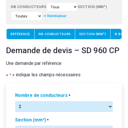
NB CONDUCTEURS
SECTION (MM²)
✕ Réinitialiser
RÉFÉRENCE
NB CONDUCTEURS
SECTION (MM²)
Ø BRIN
Demande de devis – SD 960 CP
Une demande par référence
«
» indique les champs nécessaires
*
Nombre de conducteurs
*
Section (mm²)
*