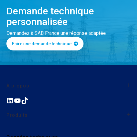
Demande technique
personnalisée
Demandez à SAB France une réponse adaptée
Faire une demande technique
À propos
LinkedIn
YouTube
TikTok
À propos de SAB France
Qualité
Produits
Nos actions environnementales et sociales
Nous rejoindre
Fils et câbles monoconducteurs