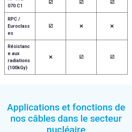
☑️
☑️
☑️
070 C1
RPC /
Euroclass
☑️
❌
❌
es
Résistanc
e aux
❌
☑️
☑️
radiations
(100kGy)
Applications et fonctions de
nos câbles dans le secteur
nucléaire