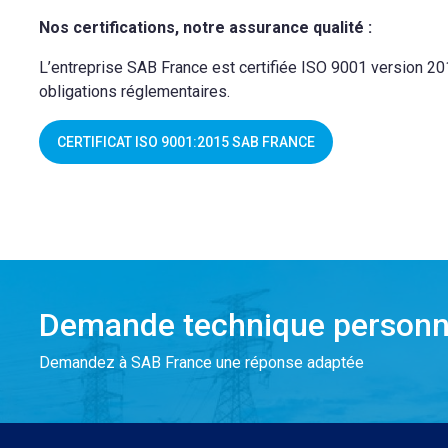
Nos certifications, notre assurance qualité :
L’entreprise SAB France est certifiée ISO 9001 version 201
obligations réglementaires.
CERTIFICAT ISO 9001:2015 SAB FRANCE
Demande technique personn
Demandez à SAB France une réponse adaptée