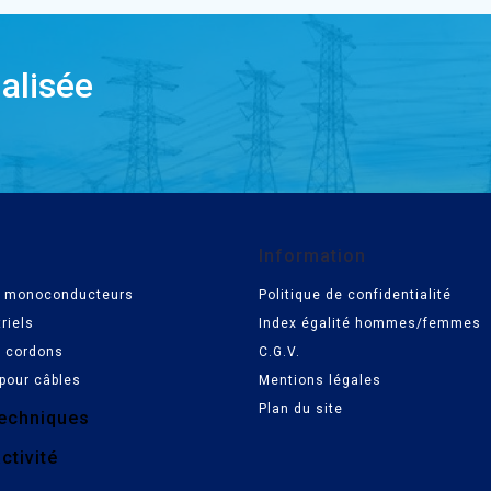
alisée
Information
es monoconducteurs
Politique de confidentialité
riels
Index égalité hommes/femmes
t cordons
C.G.V.
pour câbles
Mentions légales
Plan du site
echniques
ctivité