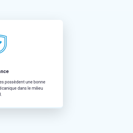
ance
les possèdent une bonne
canique dans le milieu
l.