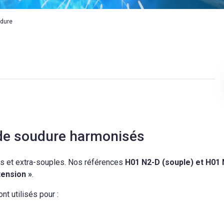
udure
 de soudure harmonisés
s et extra-souples. Nos références
H01 N2-D (souple) et H01 
tension »
.
nt utilisés pour :