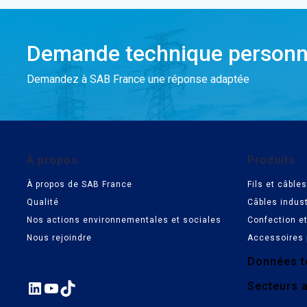
Demande technique personn
Demandez à SAB France une réponse adaptée
À propos
Produits
À propos de SAB France
Fils et câbl
Qualité
Câbles indust
Nos actions environnementales et sociales
Confection e
Nous rejoindre
Accessoires 
Données t
LinkedIn
YouTube
TikTok
Secteurs a