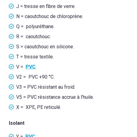
J = tresse en fibre de verre.
N = caoutchouc de chloroprène.
Q = polyuréthane.
R = caoutchouc.
S = caoutchouc en silicone.
T = tresse textile.
V =
PVC
.
V2 = PVC +90 °C.
V3 = PVC résistant au froid.
V5 = PVC résistance accrue à l’huile.
X = XPE, PE reticulé.
Isolant
Y =
PVC
.