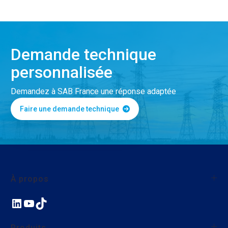
Demande technique
personnalisée
Demandez à SAB France une réponse adaptée
Faire une demande technique
À propos
LinkedIn
YouTube
TikTok
À propos de SAB France
Qualité
Produits