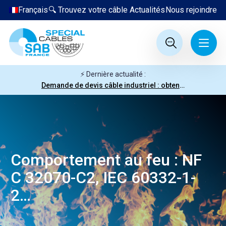
Français
🔍 Trouvez votre câble
Actualités
Nous rejoindre
⚡ Dernière actualité :
Demande de devis câble industriel : obtenez votre prix en quelques clics
Comportement au feu : NF
C 32070-C2, IEC 60332-1-
2…