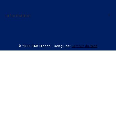
Information
Politique de confidentialité
Index égalité hommes/femmes
Nous rejoindre
C.G.V.
Nous contacter
© 2026 SAB France - Conçu par
Lamour du Web
Mentions légales
Plan du site
SAB Bröckskes
FBB Automation