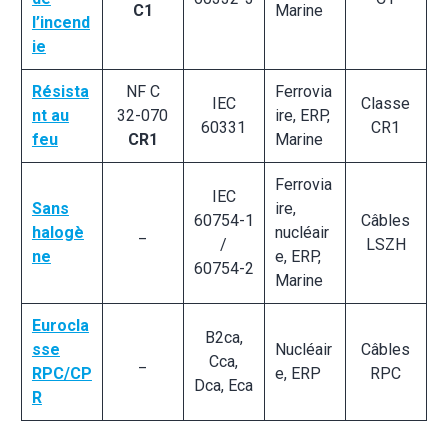
C1
Marine
l’incend
ie
Résista
NF C
Ferrovia
IEC
Classe
nt au
32-070
ire, ERP,
60331
CR1
feu
CR1
Marine
Ferrovia
IEC
Sans
ire,
60754-1
Câbles
halogè
_
nucléair
/
LSZH
ne
e, ERP,
60754-2
Marine
Eurocla
B2ca,
sse
Nucléair
Câbles
_
Cca,
RPC/CP
e, ERP
RPC
Dca, Eca
R