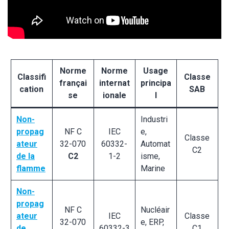
Norme
Norme
Usage
Classifi
Classe
françai
internat
principa
cation
SAB
se
ionale
l
Non-
Industri
propag
NF C
IEC
e,
Classe
ateur
32-070
60332-
Automat
C2
de la
C2
1-2
isme,
flamme
Marine
Non-
propag
NF C
Nucléair
ateur
IEC
Classe
32-070
e, ERP,
de
60332-3
C1