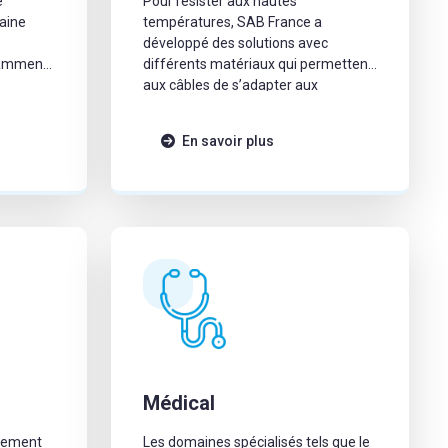
e
Pour résister aux hautes
aine
températures, SAB France a
développé des solutions avec
tamment
différents matériaux qui permettent
aux câbles de s’adapter aux
situations les plus extrêmes.
dre au
En savoir plus
ires, le
veloppé
etrouver
cations,
Médical
inement
Les domaines spécialisés tels que le