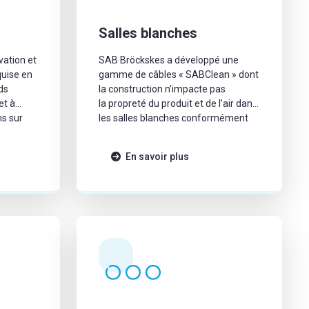
Salles blanches
vation et
SAB Bröckskes a développé une
quise en
gamme de câbles « SABClean » dont
ds
la construction n’impacte pas
et à
la propreté du produit et de l’air dans
ns sur
les salles blanches conformément
aux normes internationales.
En savoir plus