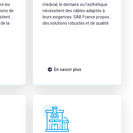
re les
médical, le dentaire ou l’esthétique
tions de
nécessitent des câbles adaptés à
itent
leurs exigences. SAB France propose
 de la
des solutions robustes et de qualité
doivent
répondant parfaitement aux besoins
lles
de ces secteurs.
de flux
n en
ction des
de
En savoir plus
opriés
ibilité de