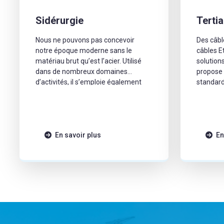
Sidérurgie
Tertia
Nous ne pouvons pas concevoir
Des câbl
notre époque moderne sans le
câbles E
matériau brut qu’est l’acier. Utilisé
solution
dans de nombreux domaines
propose 
d’activités, il s’emploie également
standard
dans la construction : d’immeubles,
aux régl
de ponts mais aussi de voitures. Il
satisfai
garantit la stabilité et la flexibilité à
industrie
l’ensemble de ces constructions. Il
existe aujourd’hui plus de 2000
En savoir plus
En
variétés d’acier différentes. […]