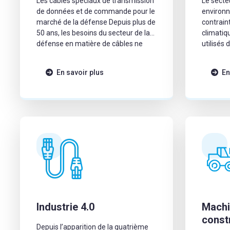
Les câbles spéciaux de transmission
Le secte
de données et de commande pour le
environ
marché de la défense Depuis plus de
contrain
50 ans, les besoins du secteur de la
climatiq
défense en matière de câbles ne
utilisés 
cessent de croître en performance
maximale
et en quantité. SAB France
qu’en pi
En savoir plus
En
accompagne cette évolution en
proposant des câbles spéciaux,
conçus pour les environnements […]
Industrie 4.0
Machi
const
Depuis l’apparition de la quatrième