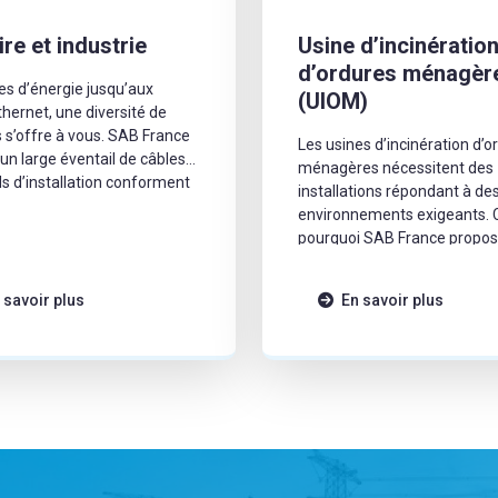
ire et industrie
Usine d’incinératio
d’ordures ménagèr
es d’énergie jusqu’aux
(UIOM)
thernet, une diversité de
s s’offre à vous. SAB France
Les usines d’incinération d’o
un large éventail de câbles
ménagères nécessitent des
s d’installation conforment
installations répondant à de
ementations afin de
environnements exigeants. 
re l’ensemble des acteurs
pourquoi SAB France propos
ls et tertiaires.
câbles adaptés à ce type
d’environnement.
 savoir plus
En savoir plus