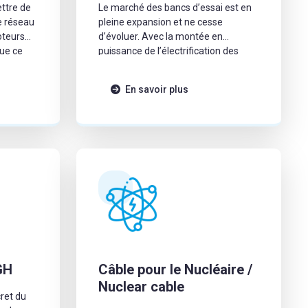
ttre de
Le marché des bancs d’essai est en
pleine expansion et ne cesse
oteurs
d’évoluer. Avec la montée en
que ce
puissance de l’électrification des
véhicules, ces outils deviennent
indispensables pour tester et valider
En savoir plus
les innovations : batteries, moteurs
hybrides ou motorisations 100%
électriques. Ils sont au cœur de la
transition énergétique et […]
GH
Câble pour le Nucléaire /
Nuclear cable
cret du