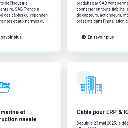
ité de l’industrie
produits par SAB vont perme
entaire, SAB France a
connecter en toute fiabilité le réseau
é des câbles qui répondent
de capteurs, actionneurs, m
raintes et aux normes du
présents dans l’installation 
soit en pose fixe ou en pose
dynamique.
 savoir plus
En savoir plus
 marine et
Câble pour ERP & I
ruction navale
Depuis le 23 mai 2025, le dé