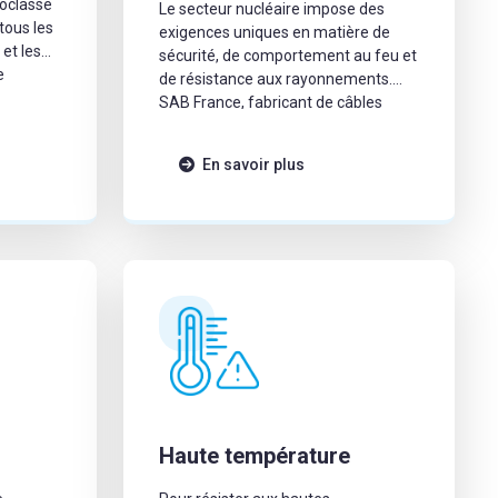
oclasse
Le secteur nucléaire impose des
tous les
exigences uniques en matière de
 et les
sécurité, de comportement au feu et
e
de résistance aux rayonnements.
’ERP.
SAB France, fabricant de câbles
bles
électriques industriels et spéciaux,
conçoit des câbles pour le nucléaire
En savoir plus
le FR-
capables de répondre à ces
ca
environnements exigeants :
centrales en exploitation, projets
EPR, installations de recherche (CEA,
Iter, GANIL) et […]
Haute température