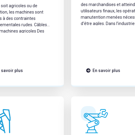
des marchandises et atteind
 soit agricoles ou de
utilisateurs finaux, les opéra
tion, les machines sont
manutention menées nécess
 à des contraintes
d’être agiles. Dans l’industrie
ementales rudes. Câbles
manutention, les machines 
 machines agricoles Des
être rapidement opérationne
obustes pour une agriculture
pour répondre aux objectifs 
e, performante et durable
de travail et d’automatisatio
 environnement aussi
expansion. De ce fait, la séle
que l’agriculture, les
câbles pour la manutention 
ns météorologiques
données, de commande et
 la boue, l’humidité, les
 savoir plus
En savoir plus
d’alimentation flexibles appr
es chimiques ou encore les
est essentielle pour la dispon
 représentent de véritables
la machine.