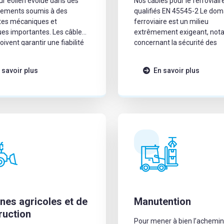
ur éolien évolue dans des
Nos câbles pour le ferroviair
nements soumis à des
qualifiés EN 45545-2 Le dom
tes mécaniques et
ferroviaire est un milieu
ues importantes. Les câbles
extrêmement exigeant, no
doivent garantir une fiabilité
concernant la sécurité des
, aussi bien en nacelle
personnes et la fiabilité des
ed de mât.
équipements. Afin de répon
 savoir plus
En savoir plus
mieux aux exigences ferrovia
groupe SAB Bröckskes a dé
la gamme SABRail.On peut r
ces câbles sur diverses appli
comme : → Les […]
nes agricoles et de
Manutention
ruction
Pour mener à bien l’achem