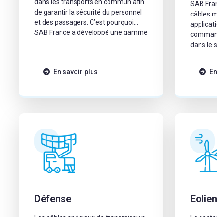
dans les transports en commun afin
SAB Fra
de garantir la sécurité du personnel
câbles m
et des passagers. C’est pourquoi
applicat
SAB France a développé une gamme
command
répondant aux exigences d ela
dans le 
norme ECE R 118.
Conform
et homol
En savoir plus
En
telles q
Lloyd’s R
marine 
exigence
construc
militaire 
Défense
Eolie