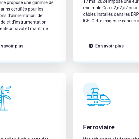
17 mai 2024 impose une eur
nce propose une gamme de
minimale Cca-s2,d2,a2 pour 
arins certifiés pour les
câbles installés dans les ERP
ions d’alimentation, de
IGH. Cette exigence concern
e et d’instrumentation
l’ensemble des catégories d
secteur naval et maritime.
SAB France propose deux câ
es aux principales normes
conformes à ces nouvelles
ogations internationales
 savoir plus
En savoir plus
exigences : le FR-N1X1G1 et 
ue DNV, ABS, Bureau Veritas,
N1X6G3, avec une gamme C
egister et RINA, les câbles
étendue […]
SAB répondent aux
s des projets de
tion navale, d’offshore,
et […]
n
Ferroviaire