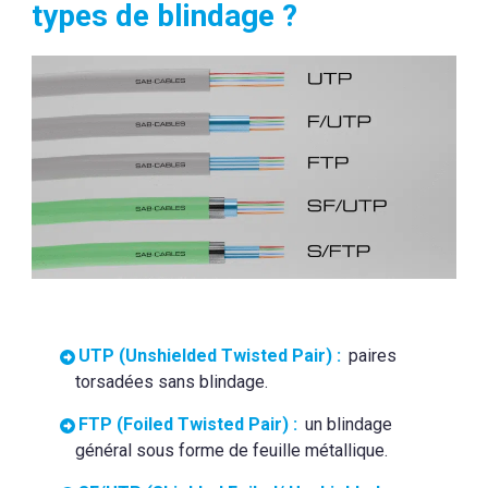
types de blindage ?
UTP (Unshielded Twisted Pair) :
paires
torsadées sans blindage.
FTP (Foiled Twisted Pair) :
un blindage
général sous forme de feuille métallique.