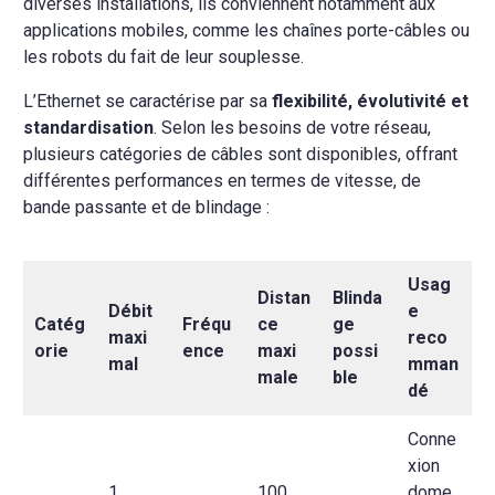
diverses installations, ils conviennent notamment aux
applications mobiles, comme les chaînes porte-câbles ou
les robots du fait de leur souplesse.
L’Ethernet se caractérise par sa
flexibilité, évolutivité et
standardisation
. Selon les besoins de votre réseau,
plusieurs catégories de câbles sont disponibles, offrant
différentes performances en termes de vitesse, de
bande passante et de blindage :
Usag
Distan
Blinda
Débit
e
Catég
Fréqu
ce
ge
maxi
reco
orie
ence
maxi
possi
mal
mman
male
ble
dé
Conne
xion
1
100
dome