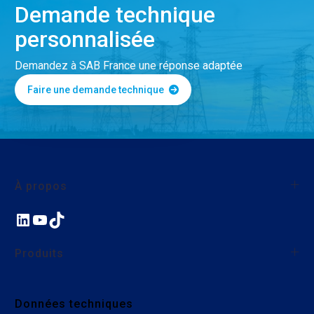
Demande technique
personnalisée
Demandez à SAB France une réponse adaptée
Faire une demande technique
À propos
LinkedIn
YouTube
TikTok
À propos de SAB France
Qualité
Produits
Nos actions environnementales et sociales
Nous rejoindre
Fils et câbles monoconducteurs
Données techniques
Câbles industriels