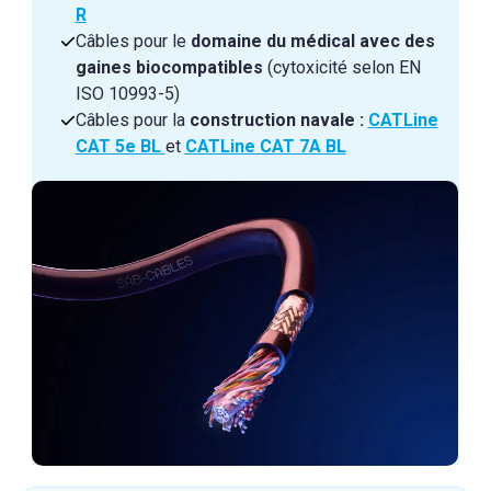
R
Câbles pour le
domaine du médical avec des
gaines biocompatibles
(cytoxicité selon EN
ISO 10993-5)
Câbles pour la
construction navale :
CATLine
CAT 5e BL
et
CATLine CAT 7A BL