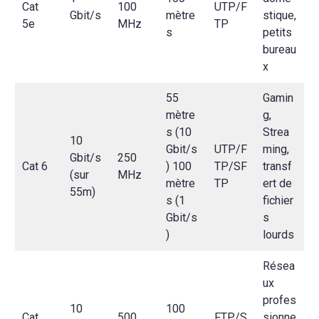
Cat
100
UTP/F
Gbit/s
mètre
stique,
5e
MHz
TP
s
petits
bureau
x
55
Gamin
mètre
g,
s (10
Strea
10
Gbit/s
UTP/F
ming,
Gbit/s
250
Cat 6
) 100
TP/SF
transf
(sur
MHz
mètre
TP
ert de
55m)
s (1
fichier
Gbit/s
s
)
lourds
Résea
ux
profes
10
100
Cat
500
FTP/S
sionne