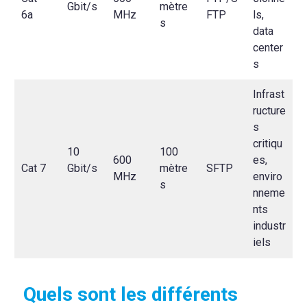
Gbit/s
mètre
6a
MHz
FTP
ls,
s
data
center
s
Infrast
ructure
s
critiqu
10
100
600
es,
Cat 7
Gbit/s
mètre
SFTP
MHz
enviro
s
nneme
nts
industr
iels
Quels sont les différents