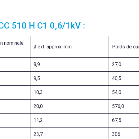
CC 510 H C1 0,6/1kV :
on nominale
ø ext. approx. mm
Poids de cu
8,9
27,0
9,5
40,
10,3
54,0
20,0
576,
11,2
67,5
23,7
30