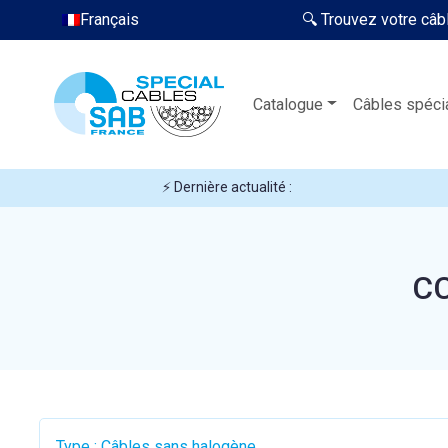
Français
🔍 Trouvez votre câb
Catalogue
Câbles spéci
⚡ Dernière actualité :
CC
Type : Câbles sans halogène