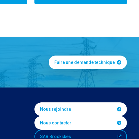
Faire une demande technique
Nous rejoindre
Nous contacter
SAB Bröckskes