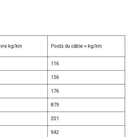
ivre kg/km
Poids du câble ≈ kg/km
116
5
136
176
0
879
201
6
942