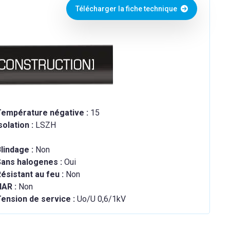
Télécharger la fiche technique
Température négative :
15
solation :
LSZH
lindage :
Non
Sans halogenes :
Oui
ésistant au feu :
Non
HAR :
Non
ension de service :
Uo/U 0,6/1kV