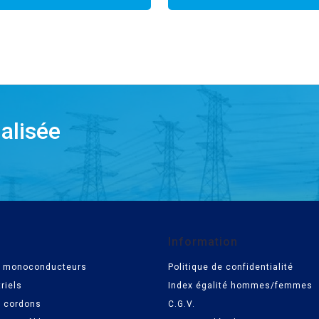
alisée
Information
es monoconducteurs
Politique de confidentialité
riels
Index égalité hommes/femmes
t cordons
C.G.V.