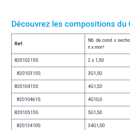
Découvrez les compositions du 
Nb. de cond. x secti
Ref.
n x mm²
82010215S
2 x 1,50
82010315S
3G1,50
82010415S
4G1,50
82010461S
4G10,0
82010515S
5G1,50
82013410S
34G1,00