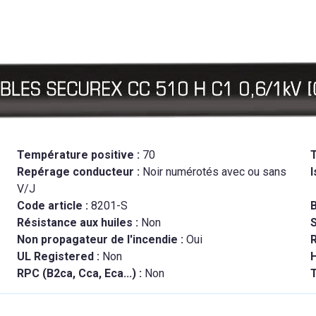
Température positive :
70
Repérage conducteur :
Noir numérotés avec ou sans
I
V/J
Code article :
8201-S
B
Résistance aux huiles :
Non
Non propagateur de l'incendie :
Oui
R
UL Registered :
Non
RPC (B2ca, Cca, Eca...) :
Non
T