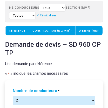
NB CONDUCTEURS
SECTION (MM²)
✕ Réinitialiser
RÉFÉRENCE
CONSTRUCTION (N X MM²)
Ø BRINS (MM)
Ø
Demande de devis – SD 960 CP
TP
Une demande par référence
«
» indique les champs nécessaires
*
Nombre de conducteurs
*