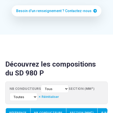
Besoin d'un renseignement ? Contactez-nous
Découvrez les compositions
du SD 980 P
NB CONDUCTEURS
SECTION (MM²)
✕ Réinitialiser
RÉFÉRENCE
NB CONDUCTEURS
SECTION (MM²)
Ø BRIN