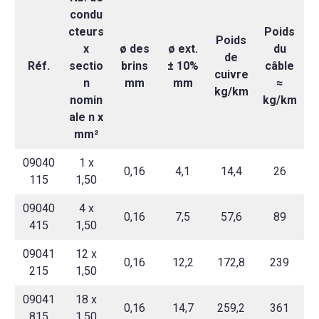
condu
cteurs
Poids
Poids
x
ø des
ø ext.
du
de
Réf.
sectio
brins
± 10%
câble
cuivre
n
mm
mm
≈
kg/km
nomin
kg/km
ale n x
mm²
09040
1 x
0,16
4,1
14,4
26
115
1,50
09040
4 x
0,16
7,5
57,6
89
415
1,50
09041
12 x
0,16
12,2
172,8
239
215
1,50
09041
18 x
0,16
14,7
259,2
361
815
1,50