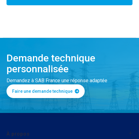
Demande technique
personnalisée
Demandez à SAB France une réponse adaptée
Faire une demande technique
À propos