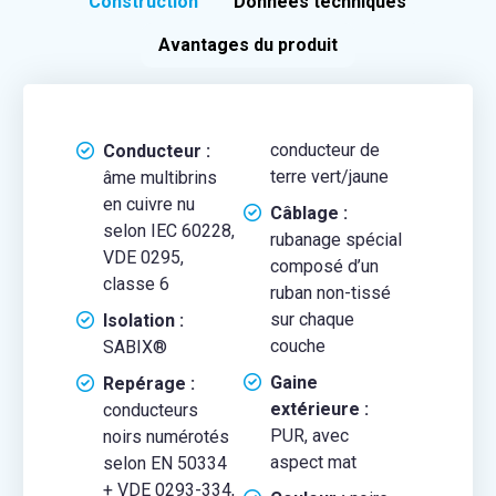
Construction
Données techniques
Avantages du produit
conducteur de
Conducteur :
terre vert/jaune
âme multibrins
en cuivre nu
Câblage :
selon IEC 60228,
rubanage spécial
VDE 0295,
composé d’un
classe 6
ruban non-tissé
sur chaque
Isolation :
couche
SABIX®
Gaine
Repérage :
extérieure :
conducteurs
PUR, avec
noirs numérotés
aspect mat
selon EN 50334
+ VDE 0293-334,