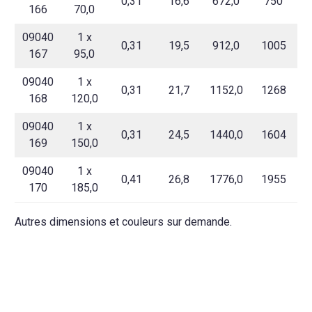
0,31
16,6
672,0
750
166
70,0
09040
1 x
0,31
19,5
912,0
1005
167
95,0
09040
1 x
0,31
21,7
1152,0
1268
168
120,0
09040
1 x
0,31
24,5
1440,0
1604
169
150,0
09040
1 x
0,41
26,8
1776,0
1955
170
185,0
Autres dimensions et couleurs sur demande.