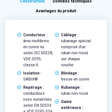
Construction
Données techniques
Avantages du produit
Conducteur :
Câblage :
âme multibrins
rubanage spécial
en cuivre nu
composé d’un
selon IEC 60228,
ruban non-tissé
VDE 0295,
sur chaque
classe 6
couche
Isolation :
Blindage :
SABIX®
tresse en cuivre
Repérage :
Rubanage :
conducteurs
ruban non-tissé
noirs numérotés
Gaine
selon EN 50334
extérieure :
+ VDE 0293-334,