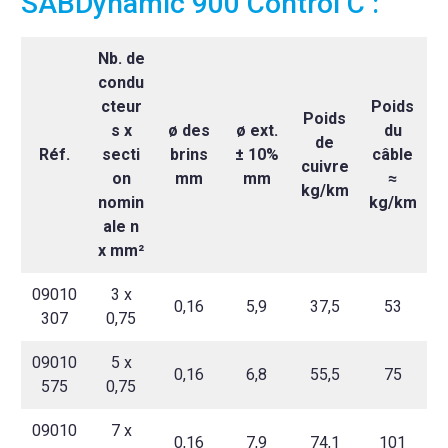
SABDynamic 900 Control C :
Nb. de
condu
cteur
Poids
Poids
s x
ø des
ø ext.
du
de
Réf.
secti
brins
± 10%
câble
cuivre
on
mm
mm
≈
kg/km
nomin
kg/km
ale n
x mm²
09010
3 x
0,16
5,9
37,5
53
307
0,75
09010
5 x
0,16
6,8
55,5
75
575
0,75
09010
7 x
0,16
7,9
74,1
101