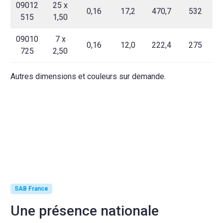
09012
25 x
0,16
17,2
470,7
532
515
1,50
09010
7 x
0,16
12,0
222,4
275
725
2,50
Autres dimensions et couleurs sur demande.
SAB France
Une présence nationale