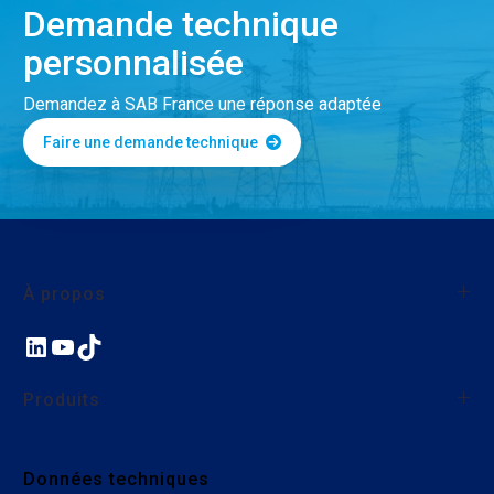
Demande technique
personnalisée
Demandez à SAB France une réponse adaptée
Faire une demande technique
À propos
LinkedIn
YouTube
TikTok
À propos de SAB France
Qualité
Produits
Nos actions environnementales et sociales
Nous rejoindre
Fils et câbles monoconducteurs
Données techniques
Câbles industriels