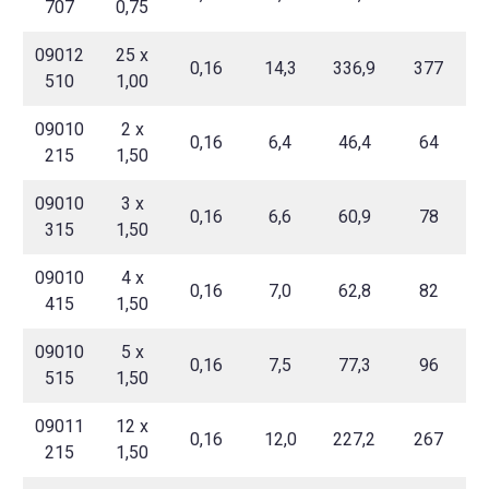
707
0,75
09012
25 x
0,16
14,3
336,9
377
510
1,00
09010
2 x
0,16
6,4
46,4
64
215
1,50
09010
3 x
0,16
6,6
60,9
78
315
1,50
09010
4 x
0,16
7,0
62,8
82
415
1,50
09010
5 x
0,16
7,5
77,3
96
515
1,50
09011
12 x
0,16
12,0
227,2
267
215
1,50