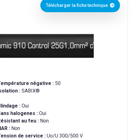
Télécharger la fiche technique
Température négative :
50
solation :
SABIX®
lindage :
Oui
Sans halogenes :
Oui
ésistant au feu :
Non
HAR :
Non
ension de service :
Uo/U 300/500 V