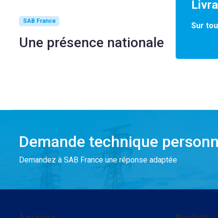
Livr
SAB France
Sur tou
Une présence nationale
Demande technique personn
Demandez à SAB France une réponse adaptée
À propos
Produits