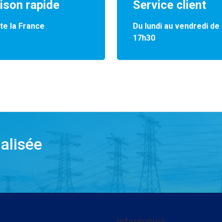
aison rapide
Service client
te la France
Du lundi au vendredi de
17h30
alisée
Information