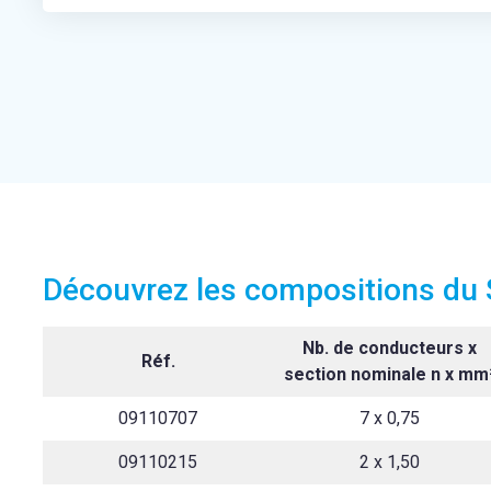
Découvrez les compositions du 
Nb. de conducteurs x
Réf.
section nominale n x mm
09110707
7 x 0,75
09110215
2 x 1,50