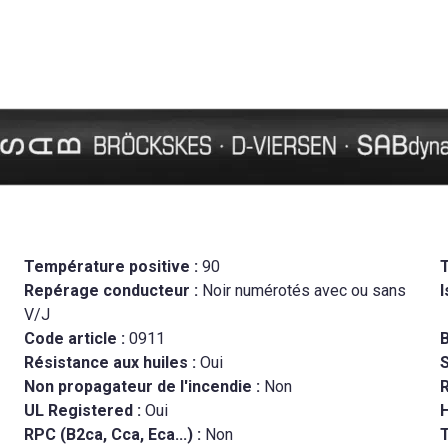
Température positive :
90
Repérage conducteur :
Noir numérotés avec ou sans
I
V/J
Code article :
0911
B
Résistance aux huiles :
Oui
Non propagateur de l'incendie :
Non
R
UL Registered :
Oui
RPC (B2ca, Cca, Eca...) :
Non
T