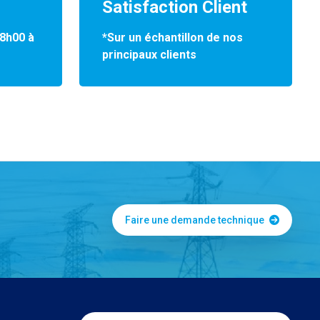
Satisfaction Client
*Sur un échantillon de nos
 8h00 à
principaux clients
Faire une demande technique