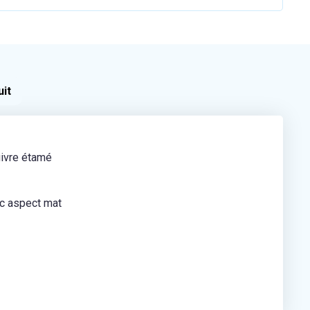
uit
uivre étamé
c aspect mat