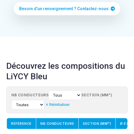
Besoin d'un renseignement ? Contactez-nous
Découvrez les compositions du
LiYCY Bleu
NB CONDUCTEURS
SECTION (MM²)
✕ Réinitialiser
RÉFÉRENCE
NB CONDUCTEURS
SECTION (MM²)
Ø EXT.