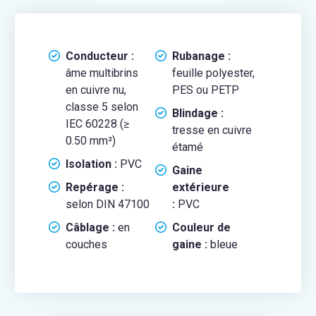
Conducteur :
Rubanage :
âme multibrins
feuille polyester,
en cuivre nu,
PES ou PETP
classe 5 selon
Blindage :
IEC 60228 (≥
tresse en cuivre
0.50 mm²)
étamé
Isolation :
PVC
Gaine
Repérage :
extérieure
selon DIN 47100
:
PVC
Câblage :
en
Couleur de
couches
gaine :
bleue