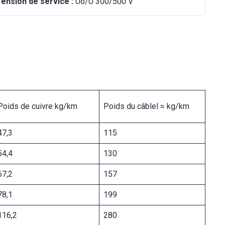
ension de service :
Uo/U 300/500 V
Poids de cuivre kg/km
Poids du câblel ≈ kg/km
47,3
115
54,4
130
67,2
157
78,1
199
116,2
280