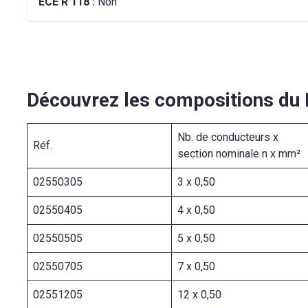
ECE R 118 :
Non
Découvrez les compositions d
Nb. de conducteurs x
Réf.
section nominale n x mm²
02550305
3 x 0,50
02550405
4 x 0,50
02550505
5 x 0,50
02550705
7 x 0,50
02551205
12 x 0,50