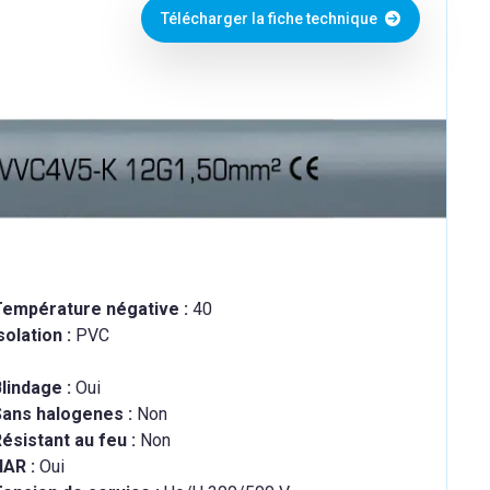
Télécharger la fiche technique
Température négative :
40
solation :
PVC
lindage :
Oui
Sans halogenes :
Non
ésistant au feu :
Non
HAR :
Oui