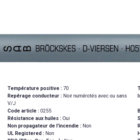
Température positive :
70
Repérage conducteur :
Noir numérotés avec ou sans
I
V/J
Code article :
0255
B
Résistance aux huiles :
Oui
Non propagateur de l'incendie :
Non
R
UL Registered :
Non