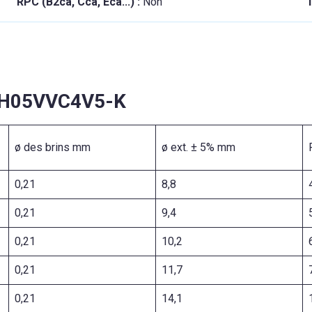
RPC (B2ca, Cca, Eca...) :
Non
T
u H05VVC4V5-K
ø des brins mm
ø ext. ± 5% mm
0,21
8,8
0,21
9,4
0,21
10,2
0,21
11,7
0,21
14,1