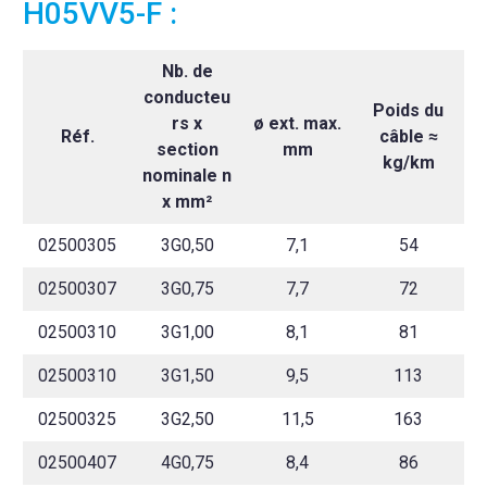
H05VV5-F :
Nb. de
conducteu
Poids du
rs x
ø ext. max.
Réf.
câble ≈
section
mm
kg/km
nominale n
x mm²
02500305
3G0,50
7,1
54
02500307
3G0,75
7,7
72
02500310
3G1,00
8,1
81
02500310
3G1,50
9,5
113
02500325
3G2,50
11,5
163
02500407
4G0,75
8,4
86