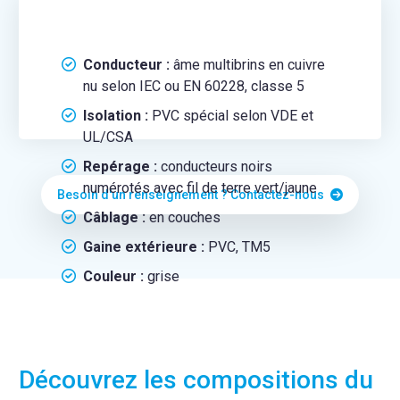
Conducteur :
âme multibrins en cuivre
nu selon IEC ou EN 60228, classe 5
Isolation :
PVC spécial selon VDE et
UL/CSA
Repérage :
conducteurs noirs
numérotés avec fil de terre vert/jaune
Besoin d'un renseignement ? Contactez-nous
Câblage :
en couches
Gaine extérieure :
PVC, TM5
Couleur :
grise
Découvrez les compositions du