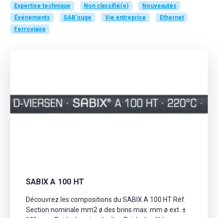
Expertise technique
Non classifié(e)
Nouveautés
Événements
SAB'ouge
Vie entreprise
Ethernet
Ferroviaire
SABIX A 100 HT
Découvrez les compositions du SABIX A 100 HT Réf.
Section nominale mm2 ø des brins max. mm ø ext. ±