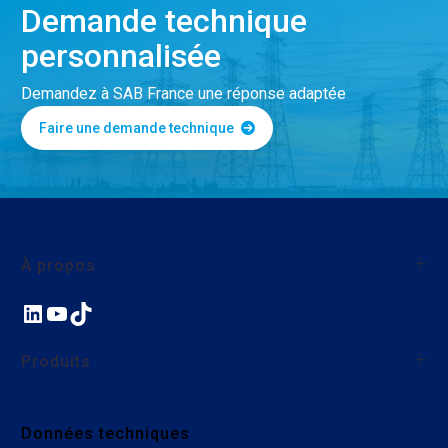
Demande technique
personnalisée
Demandez à SAB France une réponse adaptée
Faire une demande technique
À propos
LinkedIn
YouTube
TikTok
À propos de SAB France
Qualité
Produits
Nos actions environnementales et sociales
Nous rejoindre
Fils et câbles monoconducteurs
Données techniques
Câbles industriels