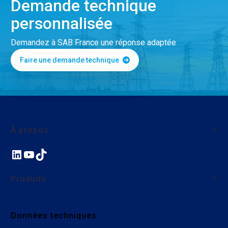
Demande technique
personnalisée
Demandez à SAB France une réponse adaptée
Faire une demande technique
À propos
LinkedIn
YouTube
TikTok
À propos de SAB France
Qualité
Produits
Nos actions environnementales et sociales
Nous rejoindre
Fils et câbles monoconducteurs
Données techniques
Câbles industriels