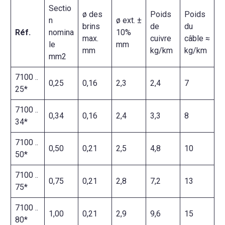
Sectio
ø des
Poids
Poids
n
ø ext. ±
brins
de
du
Réf.
nomina
10%
max.
cuivre
câble ≈
le
mm
mm
kg/km
kg/km
mm2
7100 ..
0,25
0,16
2,3
2,4
7
25*
7100 ..
0,34
0,16
2,4
3,3
8
34*
7100 ..
0,50
0,21
2,5
4,8
10
50*
7100 ..
0,75
0,21
2,8
7,2
13
75*
7100 ..
1,00
0,21
2,9
9,6
15
80*