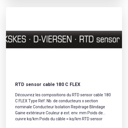
RTD sensor cable 180 C FLEX
Découvrez les compositions du RTD sensor cable 180
C FLEX Type Réf. Nb. de conducteurs x section
nominale Conducteur Isolation Repérage Blindage
Gaine extérieure Couleur ø ext. env. mm Poids de
cuivre kg/km Poids du câble ≈ kg/km RTD sensor
cable 180 TW 38200023 2 x 26/7 AWG Cuivre étamé