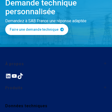
Demande technique
personnalisée
Demandez à SAB France une réponse adaptée
Faire une demande technique
À propos
LinkedIn
YouTube
TikTok
À propos de SAB France
Qualité
Produits
Nos actions environnementales et sociales
Nous rejoindre
Fils et câbles monoconducteurs
Données techniques
Câbles industriels