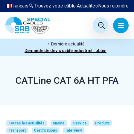
Français
🔍 Trouvez votre câble
Actualités
Nous rejoindre
⚡ Dernière actualité :
Demande de devis câble industriel : obtenez votre prix en quelques clics
CATLine CAT 6A HT PFA
Toutes les actualités
Marine
Service
Produits
Transport
Certifications
Interview