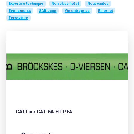
Expertise technique
Non classifié(e)
Nouveautés
Événements
SAB'ouge
Vie entreprise
Ethernet
Ferroviaire
CATLine CAT 6A HT PFA