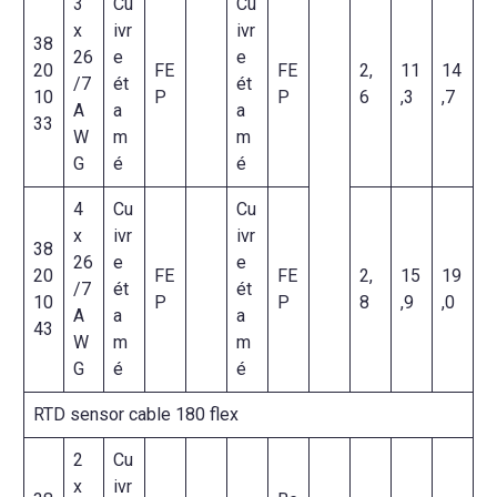
3
Cu
Cu
x
ivr
ivr
38
26
e
e
20
FE
FE
2,
11
14
/7
ét
ét
10
P
P
6
,3
,7
A
a
a
33
W
m
m
G
é
é
4
Cu
Cu
x
ivr
ivr
38
26
e
e
20
FE
FE
2,
15
19
/7
ét
ét
10
P
P
8
,9
,0
A
a
a
43
W
m
m
G
é
é
RTD sensor cable 180 flex
2
Cu
x
ivr