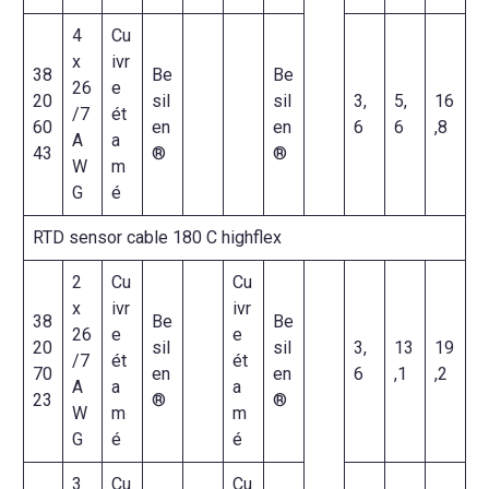
4
Cu
x
ivr
38
Be
Be
26
e
20
sil
sil
3,
5,
16
/7
ét
60
en
en
6
6
,8
A
a
43
®
®
W
m
G
é
RTD sensor cable 180 C highflex
2
Cu
Cu
x
ivr
ivr
38
Be
Be
26
e
e
20
sil
sil
3,
13
19
/7
ét
ét
70
en
en
6
,1
,2
A
a
a
23
®
®
W
m
m
G
é
é
3
Cu
Cu