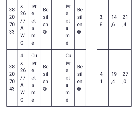
x
ivr
ivr
38
Be
Be
26
e
e
20
sil
sil
3,
14
21
/7
ét
ét
70
en
en
8
,6
,4
A
a
a
33
®
®
W
m
m
G
é
é
4
Cu
Cu
x
ivr
ivr
38
Be
Be
26
e
e
20
sil
sil
4,
19
27
/7
ét
ét
70
en
en
1
,4
,0
A
a
a
43
®
®
W
m
m
G
é
é