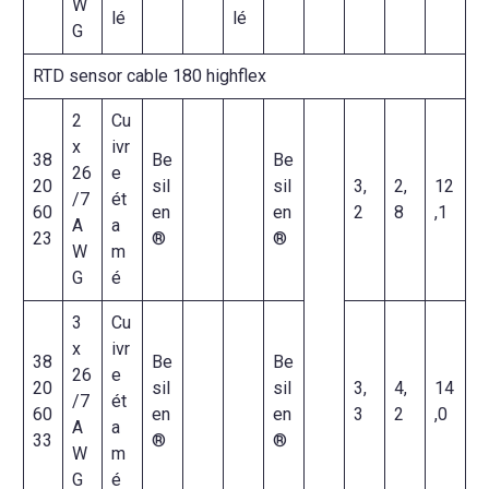
W
lé
lé
G
RTD sensor cable 180 highflex
2
Cu
x
ivr
38
Be
Be
26
e
20
sil
sil
3,
2,
12
/7
ét
60
en
en
2
8
,1
A
a
23
®
®
W
m
G
é
3
Cu
x
ivr
38
Be
Be
26
e
20
sil
sil
3,
4,
14
/7
ét
60
en
en
3
2
,0
A
a
33
®
®
W
m
G
é