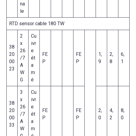
na
le
RTD sensor cable 180 TW
2
Cu
x
ivr
38
26
e
20
FE
FE
1,
2,
6,
/7
ét
00
P
P
9
8
1
A
a
23
W
m
G
é
3
Cu
x
ivr
38
26
e
20
FE
FE
2,
4,
8,
/7
ét
00
P
P
0
2
0
A
a
33
W
m
G
é