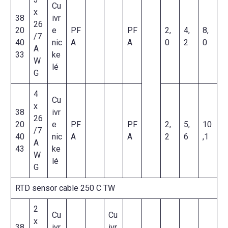
Cu
x
38
ivr
26
20
e
PF
PF
2,
4,
8,
/7
40
nic
A
A
0
2
0
A
33
ke
W
lé
G
4
Cu
x
38
ivr
26
20
e
PF
PF
2,
5,
10
/7
40
nic
A
A
2
6
,1
A
43
ke
W
lé
G
RTD sensor cable 250 C TW
2
Cu
Cu
x
38
ivr
ivr