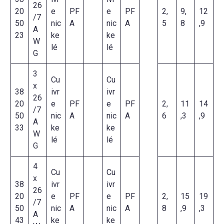
26
20
e
PF
e
PF
2,
9,
12
/7
50
nic
A
nic
A
5
8
,9
A
23
ke
ke
W
lé
lé
G
3
Cu
Cu
x
38
ivr
ivr
26
20
e
PF
e
PF
2,
11
14
/7
50
nic
A
nic
A
6
,3
,9
A
33
ke
ke
W
lé
lé
G
4
Cu
Cu
x
38
ivr
ivr
26
20
e
PF
e
PF
2,
15
19
/7
50
nic
A
nic
A
8
,9
,3
A
43
ke
ke