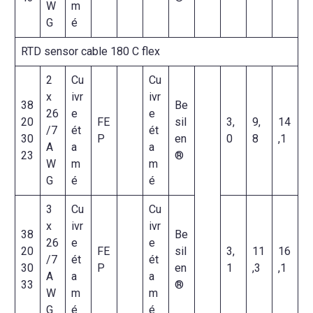
W
m
G
é
RTD sensor cable 180 C flex
2
Cu
Cu
x
ivr
ivr
38
Be
26
e
e
20
FE
sil
3,
9,
14
/7
ét
ét
30
P
en
0
8
,1
A
a
a
23
®
W
m
m
G
é
é
3
Cu
Cu
x
ivr
ivr
38
Be
26
e
e
20
FE
sil
3,
11
16
/7
ét
ét
30
P
en
1
,3
,1
A
a
a
33
®
W
m
m
G
é
é