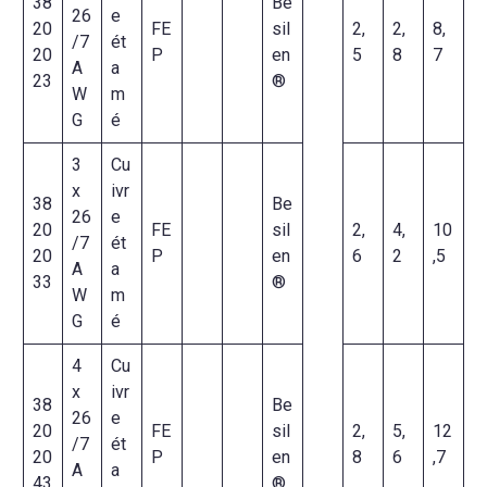
38
Be
26
e
20
FE
sil
2,
2,
8,
/7
ét
20
P
en
5
8
7
A
a
23
®
W
m
G
é
3
Cu
x
ivr
38
Be
26
e
20
FE
sil
2,
4,
10
/7
ét
20
P
en
6
2
,5
A
a
33
®
W
m
G
é
4
Cu
x
ivr
38
Be
26
e
20
FE
sil
2,
5,
12
/7
ét
20
P
en
8
6
,7
A
a
43
®