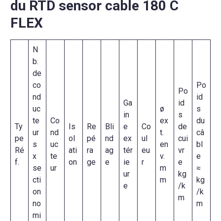
du RTD sensor cable 180 C
FLEX
N
b.
de
co
Po
Po
nd
id
Ga
id
uc
ø
s
in
s
te
Co
ex
du
Ty
Is
Re
Bli
e
Co
de
ur
nd
t.
câ
pe
ol
pé
nd
ex
ul
cui
s
uc
en
bl
Ré
ati
ra
ag
tér
eu
vr
x
te
v.
e
f.
on
ge
e
ie
r
e
se
ur
m
≈
ur
kg
cti
m
kg
e
/k
on
/k
m
no
m
mi