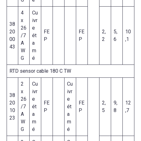
4
Cu
x
ivr
38
26
e
20
FE
FE
2,
5,
10
/7
ét
00
P
P
2
6
,1
A
a
43
W
m
G
é
RTD sensor cable 180 C TW
2
Cu
Cu
x
ivr
ivr
38
26
e
e
20
FE
FE
2,
9,
12
/7
ét
ét
10
P
P
5
8
,7
A
a
a
23
W
m
m
G
é
é