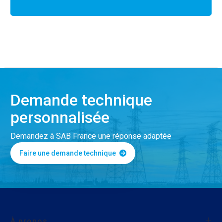
Demande technique
personnalisée
Demandez à SAB France une réponse adaptée
Faire une demande technique
À propos