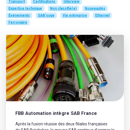
Transport
Certifications
Interview
Expertise technique
Non classifié(e)
Nouveautés
Événements
SAB'ouge
Vie entreprise
Ethernet
Ferroviaire
FBB Automation intègre SAB France
Après la fusion réussie des deux filiales françaises
de SAB Bröckskes, le groupe SAB continue d’animer le