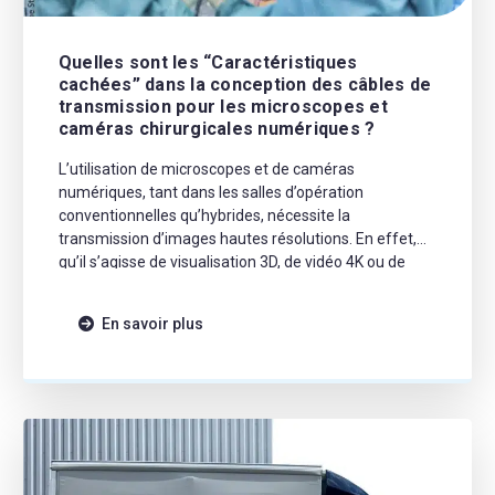
Quelles sont les “Caractéristiques
cachées” dans la conception des câbles de
transmission pour les microscopes et
caméras chirurgicales numériques ?
L’utilisation de microscopes et de caméras
numériques, tant dans les salles d’opération
conventionnelles qu’hybrides, nécessite la
transmission d’images hautes résolutions. En effet,
qu’il s’agisse de visualisation 3D, de vidéo 4K ou de
réalité augmentée, l’important pour une utilisation
ininterrompue est la capacité du câble à transmettre
En savoir plus
des signaux clairs et sans perturbations. Mais
comment comprendre les caractéristiques cachées
des câbles de transmission pour les microscopes et
caméras chirurgicales ?