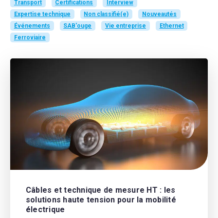
Transport
Certifications
Interview
Expertise technique
Non classifié(e)
Nouveautés
Événements
SAB'ouge
Vie entreprise
Ethernet
Ferroviaire
Câbles et technique de mesure HT : les
solutions haute tension pour la mobilité
électrique