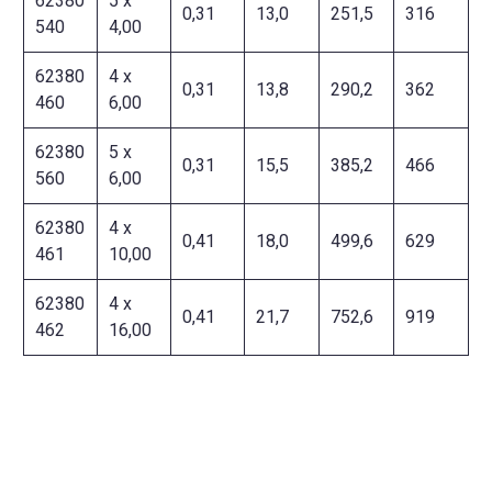
62380
5 x
0,31
13,0
251,5
316
540
4,00
62380
4 x
0,31
13,8
290,2
362
460
6,00
62380
5 x
0,31
15,5
385,2
466
560
6,00
62380
4 x
0,41
18,0
499,6
629
461
10,00
62380
4 x
0,41
21,7
752,6
919
462
16,00