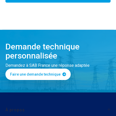
Demande technique
personnalisée
Demandez à SAB France une réponse adaptée
Faire une demande technique
À propos