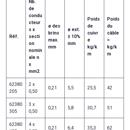
Nb.
de
condu
Poids
Poids
cteur
ø des
de
du
s x
ø ext.
brins
cuivr
câble
Réf.
secti
± 10%
max.
e
≈
on
mm
mm
kg/k
kg/k
nomin
m
m
ale n
x
mm2
62380
2 x
0,21
5,5
25,5
42
205
0,50
62380
3 x
0,21
5,8
30,7
51
305
0,50
62380
4 x
0,21
6,4
35,3
62