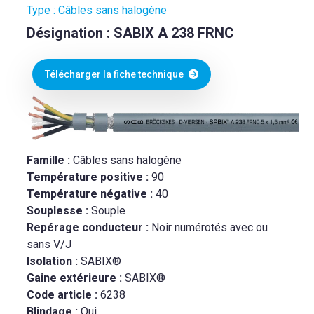
Type : Câbles sans halogène
Désignation : SABIX A 238 FRNC
Télécharger la fiche technique
Famille :
Câbles sans halogène
Température positive :
90
Température négative :
40
Souplesse :
Souple
Repérage conducteur :
Noir numérotés avec ou
sans V/J
Isolation :
SABIX®
Gaine extérieure :
SABIX®
Code article :
6238
Blindage :
Oui