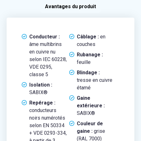
Avantages du produit
Conducteur :
Câblage :
en
âme multibrins
couches
en cuivre nu
Rubanage :
selon IEC 60228,
feuille
VDE 0295,
Blindage :
classe 5
tresse en cuivre
Isolation :
étamé
SABIX®
Gaine
Repérage :
extérieure :
conducteurs
SABIX®
noirs numérotés
Couleur de
selon EN 50334
gaine :
grise
+ VDE 0293-334,
(RAL 7000)
à partir de 3,