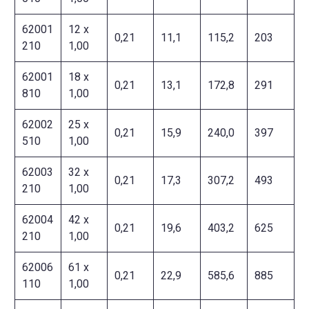
62001
12 x
0,21
11,1
115,2
203
210
1,00
62001
18 x
0,21
13,1
172,8
291
810
1,00
62002
25 x
0,21
15,9
240,0
397
510
1,00
62003
32 x
0,21
17,3
307,2
493
210
1,00
62004
42 x
0,21
19,6
403,2
625
210
1,00
62006
61 x
0,21
22,9
585,6
885
110
1,00