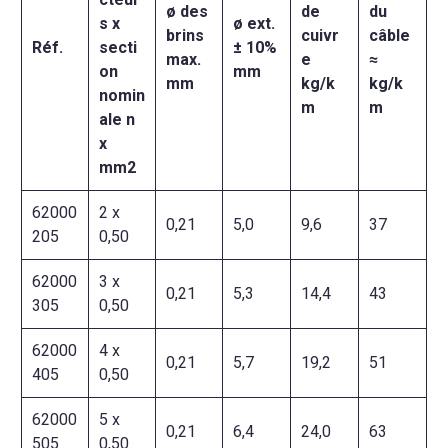
ø des
de
du
s x
ø ext.
brins
cuivr
câble
Réf.
secti
± 10%
max.
e
≈
on
mm
mm
kg/k
kg/k
nomin
m
m
ale n
x
mm2
62000
2 x
0,21
5,0
9,6
37
205
0,50
62000
3 x
0,21
5,3
14,4
43
305
0,50
62000
4 x
0,21
5,7
19,2
51
405
0,50
62000
5 x
0,21
6,4
24,0
63
505
0,50