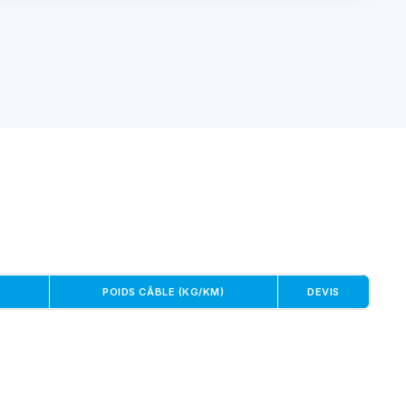
POIDS CÂBLE (KG/KM)
DEVIS