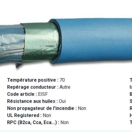
Température positive :
70
Repérage conducteur :
Autre
I
Code article :
EISF
B
Résistance aux huiles :
Oui
Non propagateur de l'incendie :
Non
R
UL Registered :
Non
RPC (B2ca, Cca, Eca...) :
Non
T