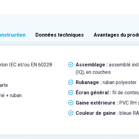
nstruction
Données techniques
Avantages du prod
selon IEC et/ou EN 60228
Assemblage :
assemblé indiv
(IQ), en couches
Rubanage :
ruban polyester
arte
Écran général :
fil de conti
amé + ruban
Gaine extérieure :
PVC RH s
Couleur de gaine :
bleue RA