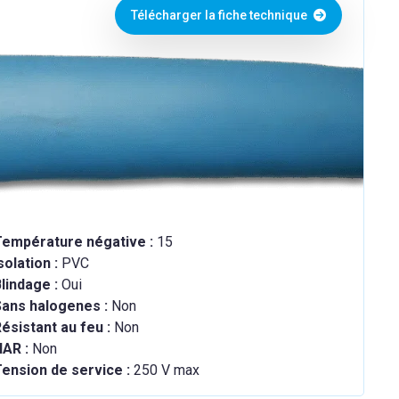
Télécharger la fiche technique
Température négative :
15
solation :
PVC
lindage :
Oui
Sans halogenes :
Non
ésistant au feu :
Non
HAR :
Non
ension de service :
250 V max