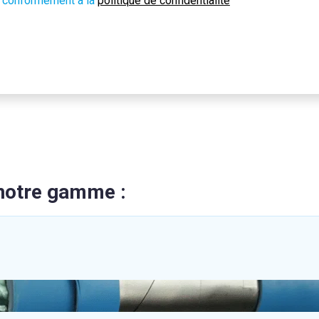
 conformément à la
politique de confidentialité
 notre gamme :