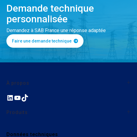
Demande technique
personnalisée
Demandez à SAB France une réponse adaptée
Faire une demande technique
À propos
LinkedIn
YouTube
TikTok
À propos de SAB France
Qualité
Produits
Nos actions environnementales et sociales
Nous rejoindre
Fils et câbles monoconducteurs
Données techniques
Câbles industriels