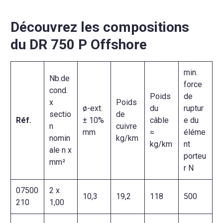
Découvrez les compositions
du DR 750 P Offshore
min.
Nb.de
force
cond.
Poids
de
x
Poids
ø-ext.
du
ruptur
sectio
de
Réf.
± 10%
câble
e du
n
cuivre
mm
≈
éléme
nomin
kg/km
kg/km
nt
ale n x
porteu
mm²
r N
07500
2 x
10,3
19,2
118
500
210
1,00