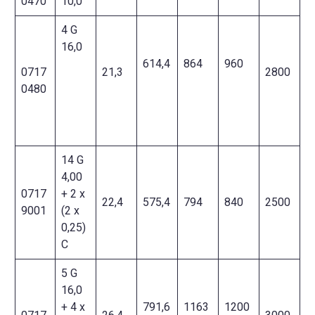
0470
10,0
4 G
16,0
614,4
864
960
0717
21,3
2800
0480
14 G
4,00
0717
+ 2 x
22,4
575,4
794
840
2500
9001
(2 x
0,25)
C
5 G
16,0
+ 4 x
791,6
1163
1200