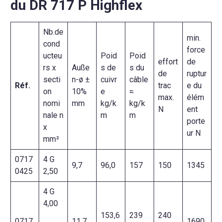
du DR 717 P Highflex
Nb.de
min.
cond
force
ucteu
Poid
Poid
effort
de
rs x
Auße
s de
s du
de
ruptur
secti
n-ø ±
cuivr
câble
Réf.
trac
e du
on
10%
e
≈
max.
élém
nomi
mm
kg/k
kg/k
N
ent
nale n
m
m
porte
x
ur N
mm²
0717
4 G
9,7
96,0
157
150
1345
0425
2,50
4 G
4,00
153,6
239
240
0717
11,7
1690