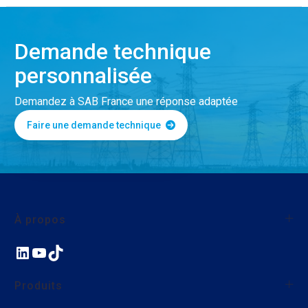
Demande technique
personnalisée
Demandez à SAB France une réponse adaptée
Faire une demande technique
À propos
LinkedIn
YouTube
TikTok
À propos de SAB France
Qualité
Produits
Nos actions environnementales et sociales
Nous rejoindre