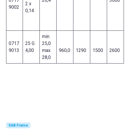
0717
26,4
3000
2 x
9002
0,14
min.
0717
25 G
25,0
9013
4,00
max.
960,0
1290
1500
2600
28,0
SAB France