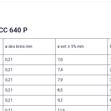
 CC 640 P
ø des brins mm
ø ext. ± 5% mm
0,21
7,0
0,21
7,4
0,21
7,9
0,21
8,5
0,21
9,2
0,21
11,6