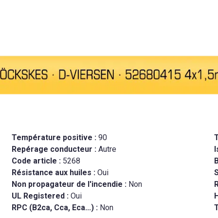
Température positive :
90
Repérage conducteur :
Autre
I
Code article :
5268
B
Résistance aux huiles :
Oui
Non propagateur de l'incendie :
Non
R
UL Registered :
Oui
RPC (B2ca, Cca, Eca...) :
Non
T