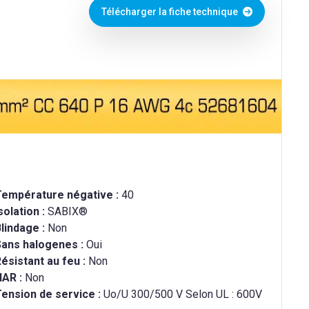
Télécharger la fiche technique
Température négative :
40
solation :
SABIX®
lindage :
Non
Sans halogenes :
Oui
ésistant au feu :
Non
HAR :
Non
ension de service :
Uo/U 300/500 V Selon UL : 600V