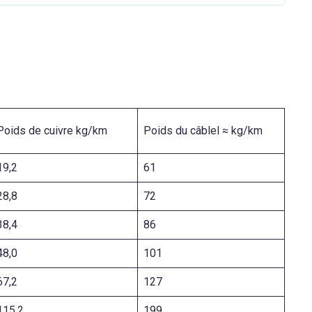
Poids de cuivre kg/km
Poids du câblel ≈ kg/km
19,2
61
28,8
72
38,4
86
48,0
101
67,2
127
115,2
199