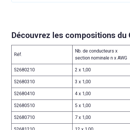
Découvrez les compositions du
Nb. de conducteurs x
Réf.
section nominale n x AWG
52680210
2 x 1,00
52680310
3 x 1,00
52680410
4 x 1,00
52680510
5 x 1,00
52680710
7 x 1,00
52681210
12 x 1,00