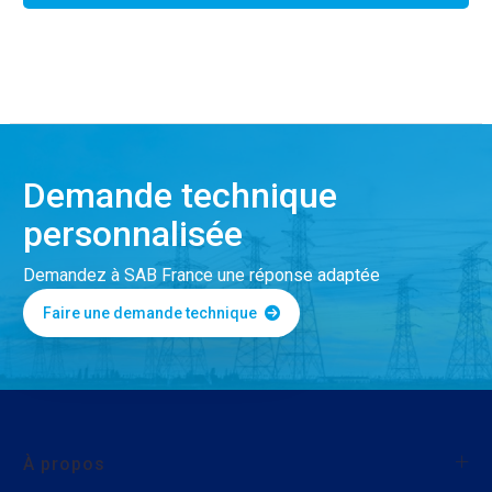
Demande technique
personnalisée
Demandez à SAB France une réponse adaptée
Faire une demande technique
À propos