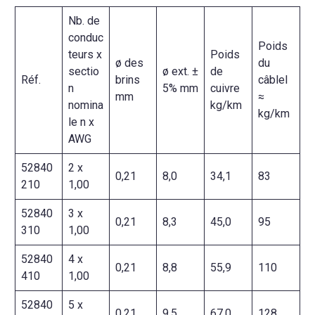
Nb. de
conduc
Poids
teurs x
Poids
ø des
du
sectio
ø ext. ±
de
Réf.
brins
câblel
n
5% mm
cuivre
mm
≈
nomina
kg/km
kg/km
le n x
AWG
52840
2 x
0,21
8,0
34,1
83
210
1,00
52840
3 x
0,21
8,3
45,0
95
310
1,00
52840
4 x
0,21
8,8
55,9
110
410
1,00
52840
5 x
0,21
9,5
67,0
128