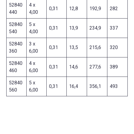
52840
4 x
0,31
12,8
192,9
282
440
4,00
52840
5 x
0,31
13,9
234,9
337
540
4,00
52840
3 x
0,31
13,5
215,6
320
360
6,00
52840
4 x
0,31
14,6
277,6
389
460
6,00
52840
5 x
0,31
16,4
356,1
493
560
6,00