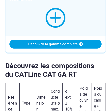
Découvrir la gamme complète
Découvrez les compositions
du CATLine CAT 6A
RT
Poid
Poid
Cond
ø
s de
s du
Réf
Dime
ucte
ext.
cuivr
câbl
éren
Type
nsio
urs-ø
±
e
e ≈
ce
n
max.
10%