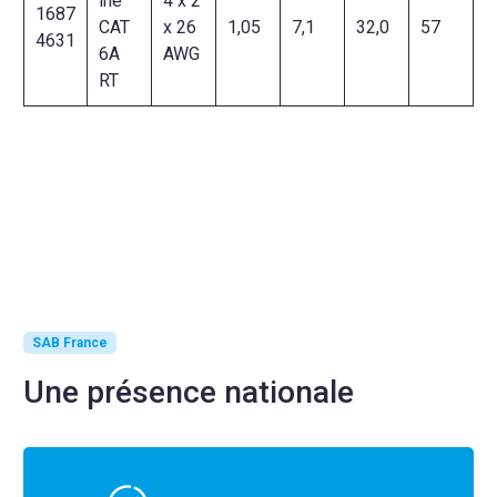
ine
4 x 2
1687
CAT
x 26
1,05
7,1
32,0
57
4631
6A
AWG
RT
SAB France
Une présence nationale