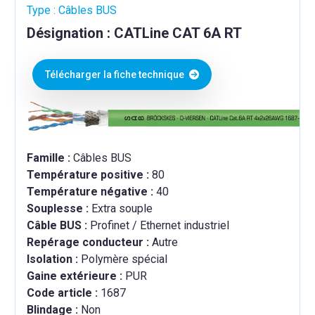
Type : Câbles BUS
Désignation : CATLine CAT 6A RT
Télécharger la fiche technique
Famille :
Câbles BUS
Température positive :
80
Température négative :
40
Souplesse :
Extra souple
Câble BUS :
Profinet / Ethernet industriel
Repérage conducteur :
Autre
Isolation :
Polymère spécial
Gaine extérieure :
PUR
Code article :
1687
Blindage :
Non