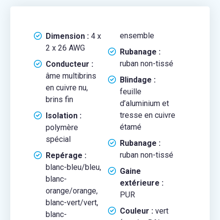
ensemble
Dimension :
4 x
2 x 26 AWG
Rubanage :
ruban non-tissé
Conducteur :
âme multibrins
Blindage :
en cuivre nu,
feuille
brins fin
d’aluminium et
tresse en cuivre
Isolation :
étamé
polymère
spécial
Rubanage :
ruban non-tissé
Repérage :
blanc-bleu/bleu,
Gaine
blanc-
extérieure :
orange/orange,
PUR
blanc-vert/vert,
Couleur :
vert
blanc-