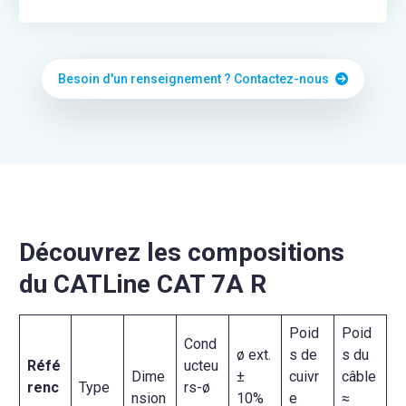
Besoin d'un renseignement ? Contactez-nous
Découvrez les compositions
du CATLine CAT 7A R
Poid
Poid
Cond
ø ext.
s de
s du
Réfé
ucteu
Dime
±
cuivr
câble
renc
Type
rs-ø
nsion
10%
e
≈