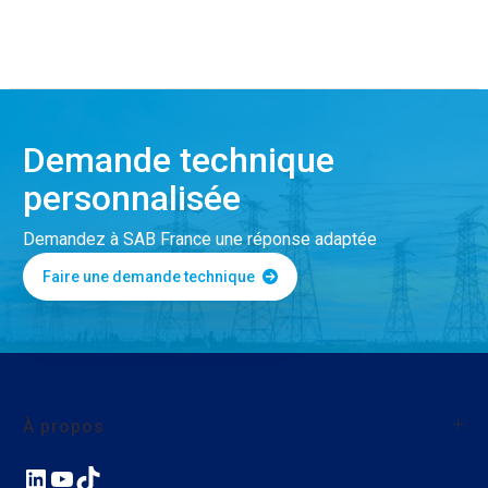
Demande technique
personnalisée
Demandez à SAB France une réponse adaptée
Faire une demande technique
À propos
LinkedIn
YouTube
TikTok
À propos de SAB France