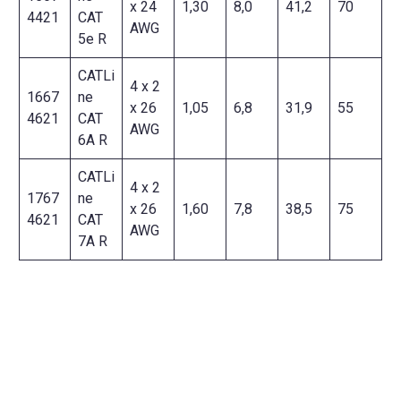
x 24
1,30
8,0
41,2
70
4421
CAT
AWG
5e R
CATLi
4 x 2
1667
ne
x 26
1,05
6,8
31,9
55
4621
CAT
AWG
6A R
CATLi
4 x 2
1767
ne
x 26
1,60
7,8
38,5
75
4621
CAT
AWG
7A R