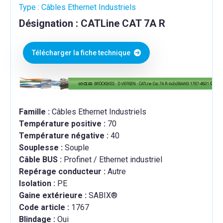
Type : Câbles Ethernet Industriels
Désignation : CATLine CAT 7A R
Télécharger la fiche technique
Famille :
Câbles Ethernet Industriels
Température positive :
70
Température négative :
40
Souplesse :
Souple
Câble BUS :
Profinet / Ethernet industriel
Repérage conducteur :
Autre
Isolation :
PE
Gaine extérieure :
SABIX®
Code article :
1767
Blindage :
Oui