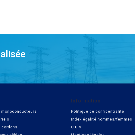
alisée
Information
es monoconducteurs
Politique de confidentialité
riels
Index égalité hommes/femmes
t cordons
C.G.V.