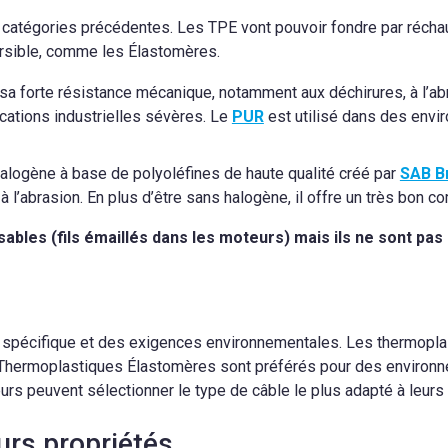
 catégories précédentes. Les TPE vont pouvoir fondre par récha
versible, comme les Élastomères.
sa forte résistance mécanique, notamment aux déchirures, à l’abr
ications industrielles sévères. Le
PUR
est utilisé dans des envi
 halogène à base de polyoléfines de haute qualité créé par
SAB B
 l’abrasion. En plus d’être sans halogène, il offre un très bon 
ables (fils émaillés dans les moteurs) mais ils ne sont pas u
on spécifique et des exigences environnementales. Les thermopl
s Thermoplastiques Élastomères sont préférés pour des environ
rs peuvent sélectionner le type de câble le plus adapté à leurs 
urs propriétés