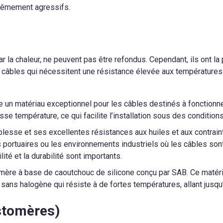
rêmement agressifs.
la chaleur, ne peuvent pas être refondus. Cependant, ils ont la p
r les câbles qui nécessitent une résistance élevée aux températur
te un matériau exceptionnel pour les câbles destinés à fonction
se température, ce qui facilite l’installation sous des condition
lesse et ses excellentes résistances aux huiles et aux contraint
ons portuaires ou les environnements industriels où les câbles
té et la durabilité sont importants.
mère à base de caoutchouc de silicone conçu par SAB. Ce matéri
sans halogène qui résiste à de fortes températures, allant jusqu
stomères)