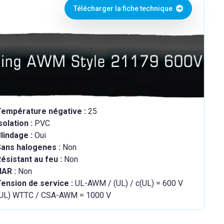
Télécharger la fiche technique
Température négative :
25
solation :
PVC
lindage :
Oui
Sans halogenes :
Non
ésistant au feu :
Non
HAR :
Non
ension de service :
UL-AWM / (UL) / c(UL) = 600 V
(UL) WTTC / CSA-AWM = 1000 V