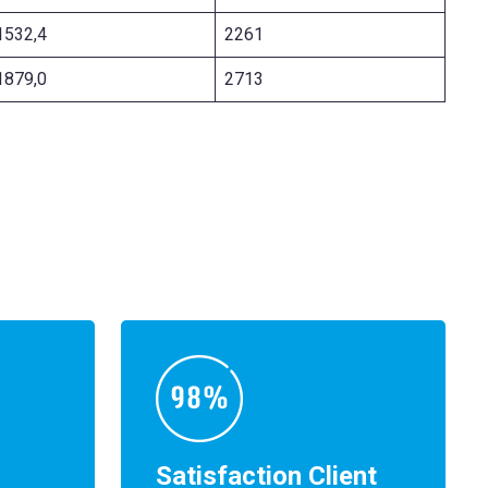
1532,4
2261
1879,0
2713
Satisfaction Client