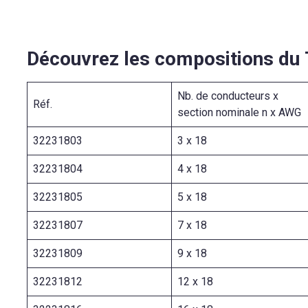
Découvrez les compositions du
Nb. de conducteurs x
Réf.
section nominale n x AWG
32231803
3 x 18
32231804
4 x 18
32231805
5 x 18
32231807
7 x 18
32231809
9 x 18
32231812
12 x 18