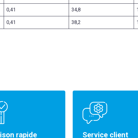
0,41
34,8
0,41
38,2
aison rapide
Service client