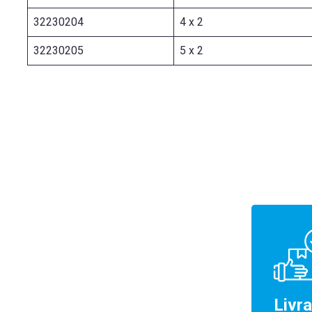
32230204
4 x 2
32230205
5 x 2
Livr