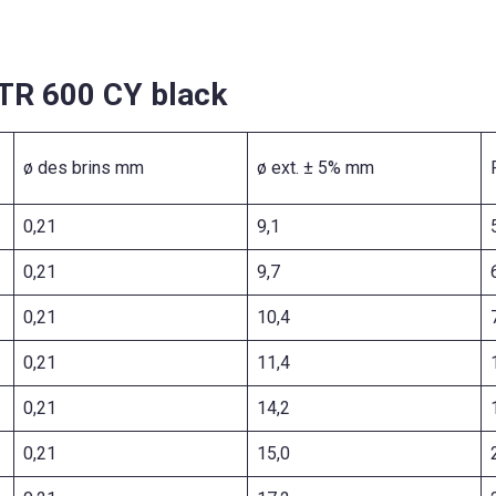
 TR 600 CY black
ø des brins mm
ø ext. ± 5% mm
0,21
9,1
0,21
9,7
0,21
10,4
0,21
11,4
0,21
14,2
0,21
15,0