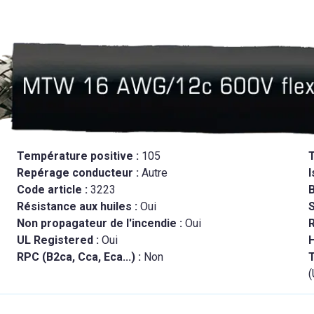
Température positive :
105
Repérage conducteur :
Autre
I
Code article :
3223
B
Résistance aux huiles :
Oui
Non propagateur de l'incendie :
Oui
R
UL Registered :
Oui
RPC (B2ca, Cca, Eca...) :
Non
T