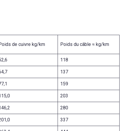
Poids de cuivre kg/km
Poids du câble ≈ kg/km
52,6
118
64,7
137
77,1
159
115,0
203
146,2
280
201,0
337