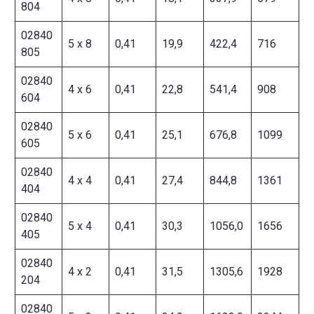
804
02840
5 x 8
0,41
19,9
422,4
716
805
02840
4 x 6
0,41
22,8
541,4
908
604
02840
5 x 6
0,41
25,1
676,8
1099
605
02840
4 x 4
0,41
27,4
844,8
1361
404
02840
5 x 4
0,41
30,3
1056,0
1656
405
02840
4 x 2
0,41
31,5
1305,6
1928
204
02840