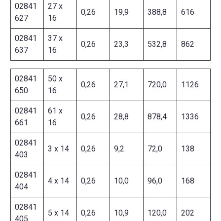
02841
27 x
0,26
19,9
388,8
616
627
16
02841
37 x
0,26
23,3
532,8
862
637
16
02841
50 x
0,26
27,1
720,0
1126
650
16
02841
61 x
0,26
28,8
878,4
1336
661
16
02841
3 x 14
0,26
9,2
72,0
138
403
02841
4 x 14
0,26
10,0
96,0
168
404
02841
5 x 14
0,26
10,9
120,0
202
405