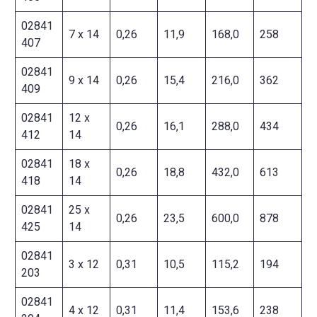
02841
7 x 14
0,26
11,9
168,0
258
407
02841
9 x 14
0,26
15,4
216,0
362
409
02841
12 x
0,26
16,1
288,0
434
412
14
02841
18 x
0,26
18,8
432,0
613
418
14
02841
25 x
0,26
23,5
600,0
878
425
14
02841
3 x 12
0,31
10,5
115,2
194
203
02841
4 x 12
0,31
11,4
153,6
238