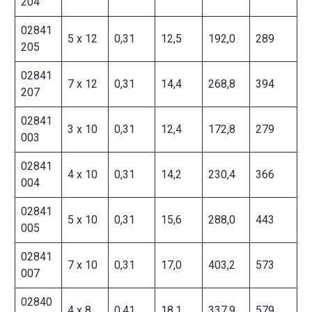
204
02841
5 x 12
0,31
12,5
192,0
289
205
02841
7 x 12
0,31
14,4
268,8
394
207
02841
3 x 10
0,31
12,4
172,8
279
003
02841
4 x 10
0,31
14,2
230,4
366
004
02841
5 x 10
0,31
15,6
288,0
443
005
02841
7 x 10
0,31
17,0
403,2
573
007
02840
4 x 8
0,41
18,1
337,9
579