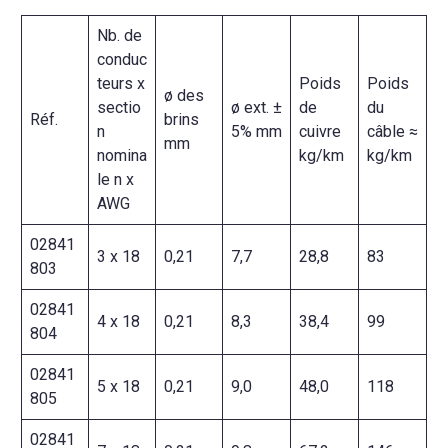
Nb. de
conduc
teurs x
Poids
Poids
ø des
sectio
ø ext. ±
de
du
Réf.
brins
n
5% mm
cuivre
câble ≈
mm
nomina
kg/km
kg/km
le n x
AWG
02841
3 x 18
0,21
7,7
28,8
83
803
02841
4 x 18
0,21
8,3
38,4
99
804
02841
5 x 18
0,21
9,0
48,0
118
805
02841