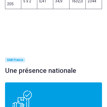
5 x 2
0,41
34,9
1632,0
2344
205
SAB France
Une présence nationale