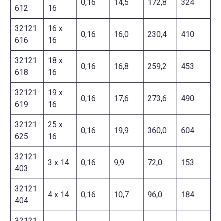
0,16
14,5
172,8
324
612
16
32121
16 x
0,16
16,0
230,4
410
616
16
32121
18 x
0,16
16,8
259,2
453
618
16
32121
19 x
0,16
17,6
273,6
490
619
16
32121
25 x
0,16
19,9
360,0
604
625
16
32121
3 x 14
0,16
9,9
72,0
153
403
32121
4 x 14
0,16
10,7
96,0
184
404
32121