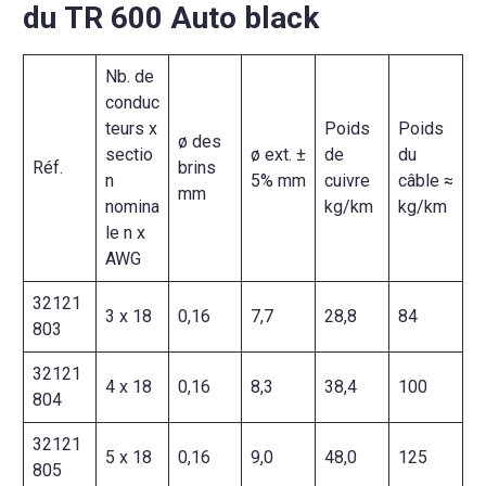
du TR 600 Auto black
Nb. de
conduc
teurs x
Poids
Poids
ø des
sectio
ø ext. ±
de
du
Réf.
brins
n
5% mm
cuivre
câble ≈
mm
nomina
kg/km
kg/km
le n x
AWG
32121
3 x 18
0,16
7,7
28,8
84
803
32121
4 x 18
0,16
8,3
38,4
100
804
32121
5 x 18
0,16
9,0
48,0
125
805