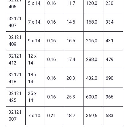
5 x 14
0,16
11,7
120,0
230
405
32121
7 x 14
0,16
14,5
168,0
334
407
32121
9 x 14
0,16
16,5
216,0
431
409
32121
12 x
0,16
17,4
288,0
479
412
14
32121
18 x
0,16
20,3
432,0
690
418
14
32121
25 x
0,16
25,3
600,0
966
425
14
32121
7 x 10
0,21
18,7
369,6
583
007