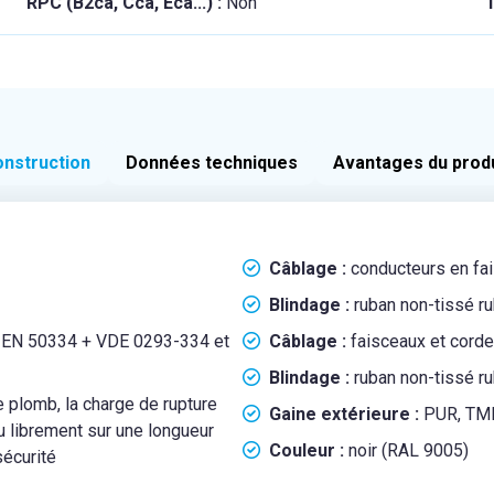
RPC (B2ca, Cca, Eca...) :
Non
T
nstruction
Données techniques
Avantages du prod
Câblage :
conducteurs en fai
Blindage
:
ruban non-tissé r
 EN 50334 + VDE 0293-334 et
Câblage :
faisceaux et corde
Blindage :
ruban non-tissé r
plomb, la charge de rupture
Gaine extérieure :
PUR, TMP
u librement sur une longueur
Couleur :
noir (RAL 9005)
sécurité