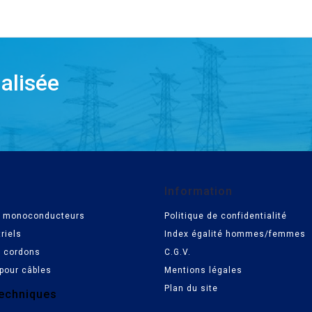
alisée
Information
es monoconducteurs
Politique de confidentialité
riels
Index égalité hommes/femmes
t cordons
C.G.V.
pour câbles
Mentions légales
Plan du site
echniques