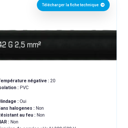
Télécharger la fiche technique
Température négative :
20
solation :
PVC
lindage :
Oui
Sans halogenes :
Non
ésistant au feu :
Non
HAR :
Non