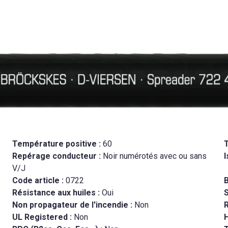
Température positive :
60
Repérage conducteur :
Noir numérotés avec ou sans
I
V/J
Code article :
0722
B
Résistance aux huiles :
Oui
Non propagateur de l'incendie :
Non
R
UL Registered :
Non