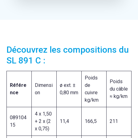
Découvrez les compositions du
SL 891 C :
Poids
Poids
Référe
Dimensi
ø ext. ±
de
du câble
nce
on
0,80 mm
cuivre
≈ kg/km
kg/km
4 x 1,50
089104
+ 2 x (2
11,4
166,5
211
15
x 0,75)