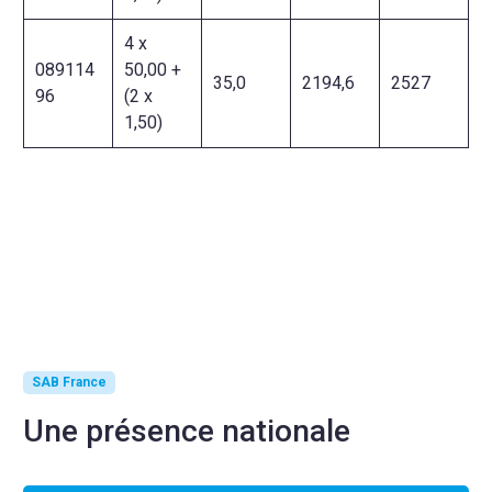
4 x
089114
50,00 +
35,0
2194,6
2527
96
(2 x
1,50)
SAB France
Une présence nationale