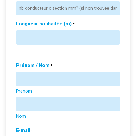
Longueur souhaitée (m)
*
Prénom / Nom
*
Prénom
Nom
E-mail
*