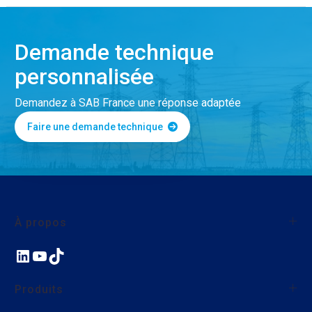
Demande technique
personnalisée
Demandez à SAB France une réponse adaptée
Faire une demande technique
À propos
LinkedIn
YouTube
TikTok
À propos de SAB France
Qualité
Produits
Nos actions environnementales et sociales
Nous rejoindre