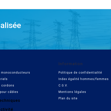
alisée
Information
es monoconducteurs
Politique de confidentialité
riels
Index égalité hommes/femmes
t cordons
C.G.V.
pour câbles
Mentions légales
Plan du site
echniques
ctivité