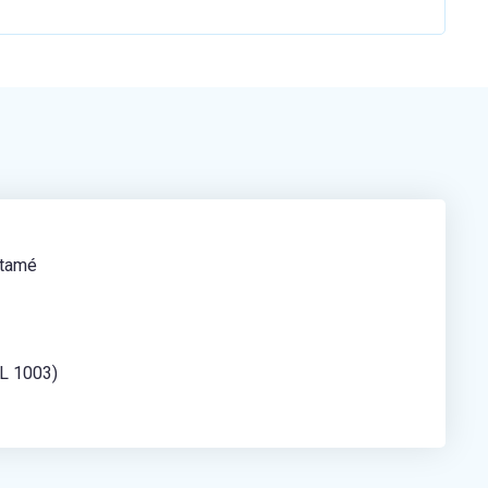
étamé
AL 1003)