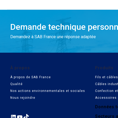
Demande technique personn
Demandez à SAB France une réponse adaptée
À propos
Produits
À propos de SAB France
Fils et câbl
Qualité
Câbles indust
Nos actions environnementales et sociales
Confection e
Nous rejoindre
Accessoires 
Données t
LinkedIn
YouTube
TikTok
Secteurs a