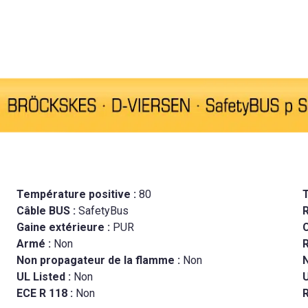
Température positive :
80
Câble BUS :
SafetyBus
Gaine extérieure :
PUR
C
Armé :
Non
R
Non propagateur de la flamme :
Non
N
UL Listed :
Non
ECE R 118 :
Non
R