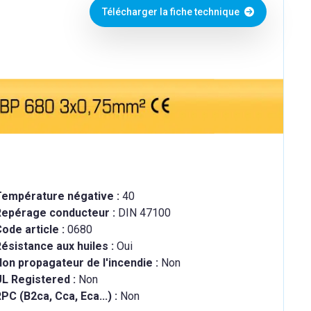
Télécharger la fiche technique
Température négative :
40
Repérage conducteur :
DIN 47100
ode article :
0680
ésistance aux huiles :
Oui
on propagateur de l'incendie :
Non
UL Registered :
Non
PC (B2ca, Cca, Eca...) :
Non