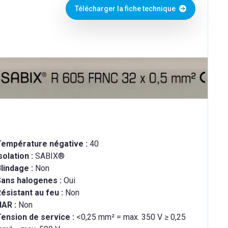
Télécharger la fiche technique
Température négative :
40
solation :
SABIX®
lindage :
Non
Sans halogenes :
Oui
ésistant au feu :
Non
HAR :
Non
ension de service :
<0,25 mm² = max. 350 V ≥ 0,25