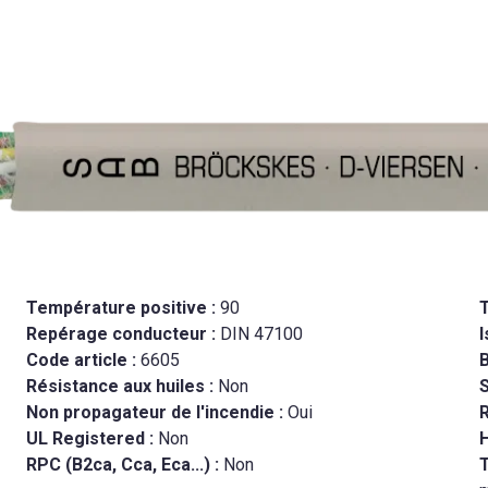
Température positive :
90
Repérage conducteur :
DIN 47100
I
Code article :
6605
B
Résistance aux huiles :
Non
Non propagateur de l'incendie :
Oui
R
UL Registered :
Non
RPC (B2ca, Cca, Eca...) :
Non
T