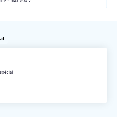
m² = max. 500 V
uit
spécial