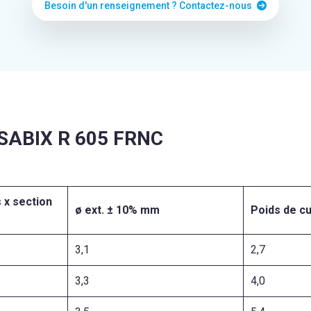
Besoin d'un renseignement ? Contactez-nous
 SABIX R 605 FRNC
 x section
ø ext. ± 10% mm
Poids de c
3,1
2,7
3,3
4,0