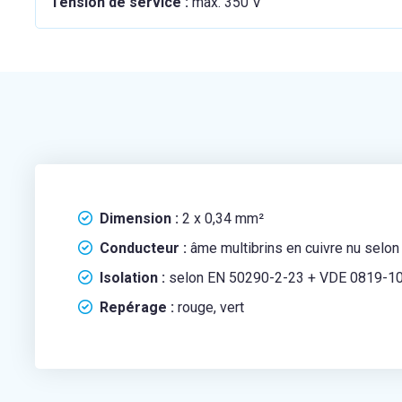
Tension de service :
max. 350 V
Dimension :
2 x 0,34 mm²
Conducteur :
âme multibrins en cuivre nu selo
Isolation :
selon EN 50290-2-23 + VDE 0819-10
Repérage :
rouge, vert