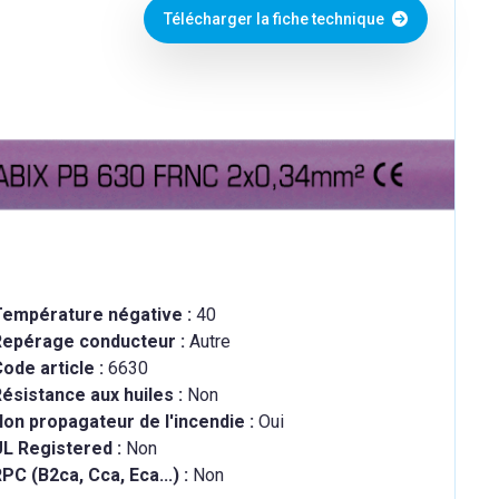
Télécharger la fiche technique
Température négative :
40
Repérage conducteur :
Autre
ode article :
6630
ésistance aux huiles :
Non
on propagateur de l'incendie :
Oui
UL Registered :
Non
PC (B2ca, Cca, Eca...) :
Non