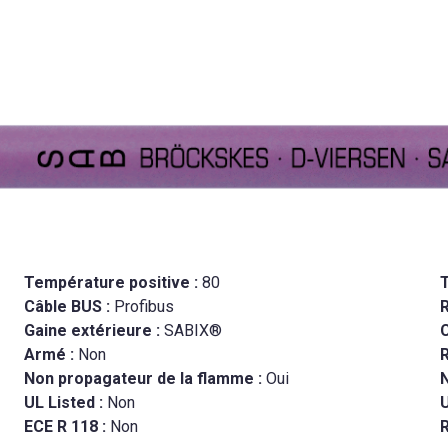
Température positive :
80
Câble BUS :
Profibus
Gaine extérieure :
SABIX®
C
Armé :
Non
R
Non propagateur de la flamme :
Oui
N
UL Listed :
Non
ECE R 118 :
Non
R