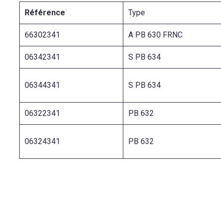
Référence
Type
66302341
A PB 630 FRNC
06342341
S PB 634
06344341
S PB 634
06322341
PB 632
06324341
PB 632