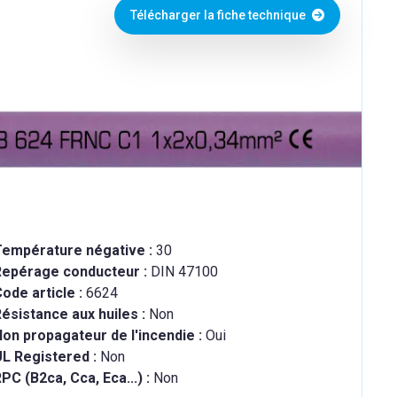
Télécharger la fiche technique
Température négative :
30
Repérage conducteur :
DIN 47100
ode article :
6624
ésistance aux huiles :
Non
on propagateur de l'incendie :
Oui
UL Registered :
Non
PC (B2ca, Cca, Eca...) :
Non