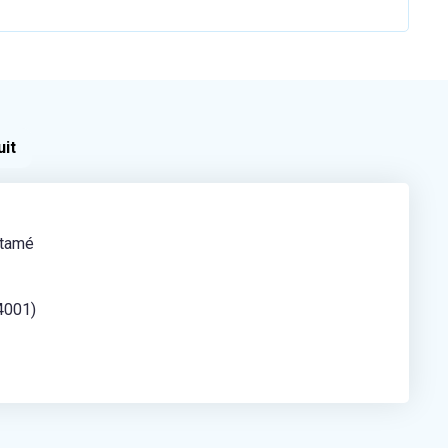
uit
étamé
4001)