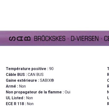
Température positive :
90
Câble BUS :
CAN BUS
Gaine extérieure :
SABIX®
C
Armé :
Non
R
Non propagateur de la flamme :
Oui
N
UL Listed :
Non
ECE R 118 :
Non
R