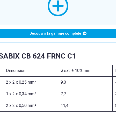
Découvrir la gamme complète
 SABIX CB 624 FRNC C1
Dimension
ø ext. ± 10% mm
2 x 2 x 0,25 mm²
9,0
1 x 2 x 0,34 mm²
7,7
2 x 2 x 0,50 mm²
11,4