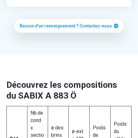
Besoin d'un renseignement ? Contactez-nous
Découvrez les compositions
du SABIX A 883 Ö
Nb.de
cond.
Poids
x
ø des
Poids
ø-ext.
du
sectio
brins
de