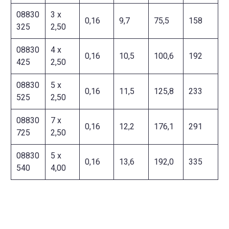
08830
3 x
0,16
9,7
75,5
158
325
2,50
08830
4 x
0,16
10,5
100,6
192
425
2,50
08830
5 x
0,16
11,5
125,8
233
525
2,50
08830
7 x
0,16
12,2
176,1
291
725
2,50
08830
5 x
0,16
13,6
192,0
335
540
4,00