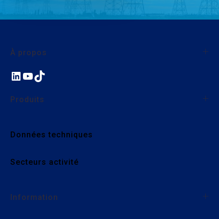
À propos
LinkedIn
YouTube
TikTok
À propos de SAB France
Qualité
Produits
Nos actions environnementales et sociales
Nous rejoindre
Fils et câbles monoconducteurs
Données techniques
Câbles industriels
Confection et cordons
Accessoires pour câbles
Secteurs activité
Information