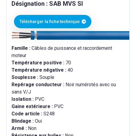
Désignation : SAB MVS SI
Télécharger la fiche technique
Famille :
Câbles de puissance et raccordement
moteur
Température positive :
70
Température négative :
40
Souplesse :
Souple
Repérage conducteur :
Noir numérotés avec ou
sans V/J
Isolation :
PVC
Gaine extérieure :
PVC
Code article :
S248
Blindage :
Oui
Armé :
Non
Résistance aux huiles :
Non