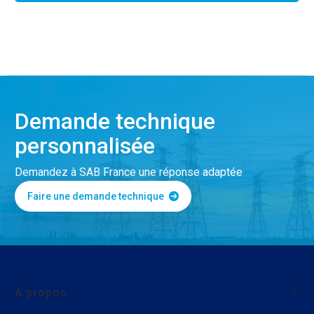
Demande technique
personnalisée
Demandez à SAB France une réponse adaptée
Faire une demande technique
À propos