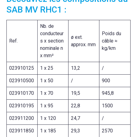
SAB MV RHC1 :
Nb. de
conducteur
Poids du
ø ext.
Ref.
s x section
câble ≈
approx. mm
nominale n
kg/km
x mm²
023910125
1 x 25
13,2
/
023910500
1 x 50
/
900
023910170
1 x 70
19,5
945,8
023910195
1 x 95
22,8
1500
023911200
1 x 120
24,7
/
023911850
1 x 185
29,3
2570