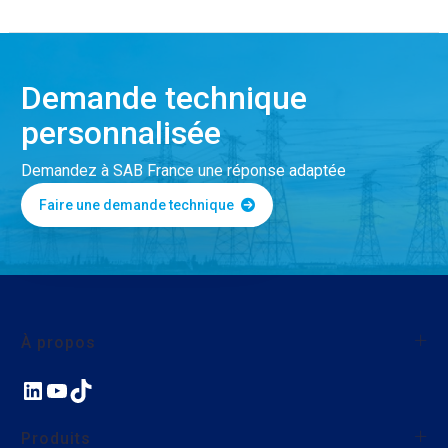
Demande technique
personnalisée
Demandez à SAB France une réponse adaptée
Faire une demande technique
À propos
LinkedIn
YouTube
TikTok
À propos de SAB France
Qualité
Produits
Nos actions environnementales et sociales