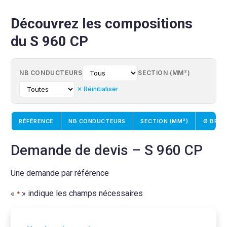
Découvrez les compositions
du S 960 CP
NB CONDUCTEURS
SECTION (MM²)
✕ Réinitialiser
RÉFÉRENCE
NB CONDUCTEURS
SECTION (MM²)
Ø BRIN
Demande de devis – S 960 CP
Une demande par référence
«
» indique les champs nécessaires
*