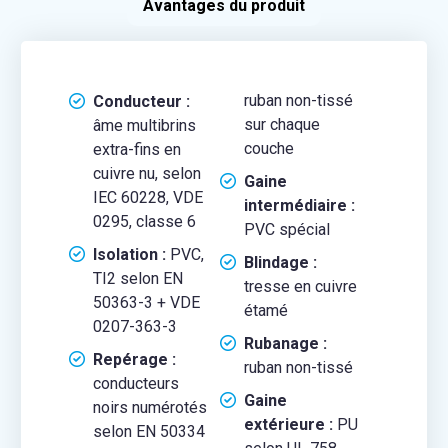
Avantages du produit
ruban non-tissé
Conducteur :
sur chaque
âme multibrins
couche
extra-fins en
cuivre nu, selon
Gaine
IEC 60228, VDE
intermédiaire :
0295, classe 6
PVC spécial
Isolation :
PVC,
Blindage :
TI2 selon EN
tresse en cuivre
50363-3 + VDE
étamé
0207-363-3
Rubanage :
Repérage :
ruban non-tissé
conducteurs
Gaine
noirs numérotés
extérieure :
PU
selon EN 50334