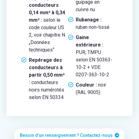
guipage en
conducteurs
cuivre nu
0,14 mm² à 0,34
Rubanage :
mm² :
selon le
ruban non-tissé
code couleur US
2, voir chapitre N
Gaine
„Données
extérieure :
techniques“
PUR, TMPU
selon EN 50363-
Repérage des
10-2 + VDE
conducteurs à
0207-363-10-2
partir 0,50 mm²
:
conducteurs
Couleur :
noir
noirs numérotés
(RAL 9005)
selon EN 50334
Besoin d'un renseignement ? Contactez-nous