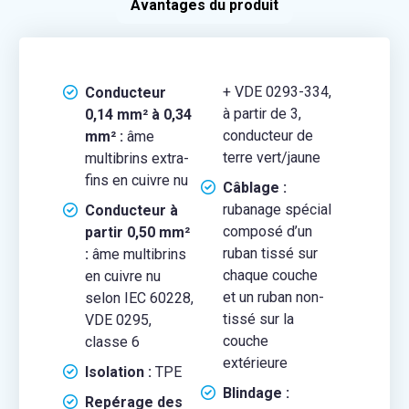
Avantages du produit
+ VDE 0293-334,
Conducteur
à partir de 3,
0,14 mm² à 0,34
conducteur de
mm² :
âme
terre vert/jaune
multibrins extra-
fins en cuivre nu
Câblage :
rubanage spécial
Conducteur à
composé d’un
partir 0,50 mm²
ruban tissé sur
:
âme multibrins
chaque couche
en cuivre nu
et un ruban non-
selon IEC 60228,
tissé sur la
VDE 0295,
couche
classe 6
extérieure
Isolation :
TPE
Blindage :
Repérage des