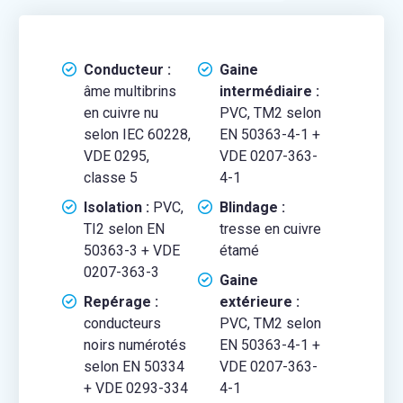
Conducteur :
Gaine
âme multibrins
intermédiaire :
en cuivre nu
PVC, TM2 selon
selon IEC 60228,
EN 50363-4-1 +
VDE 0295,
VDE 0207-363-
classe 5
4-1
Isolation :
PVC,
Blindage :
TI2 selon EN
tresse en cuivre
50363-3 + VDE
étamé
0207-363-3
Gaine
Repérage :
extérieure :
conducteurs
PVC, TM2 selon
noirs numérotés
EN 50363-4-1 +
selon EN 50334
VDE 0207-363-
+ VDE 0293-334
4-1