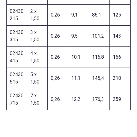
02430
2 x
0,26
9,1
86,1
125
215
1,50
02430
3 x
0,26
9,5
101,2
143
315
1,50
02430
4 x
0,26
10,1
116,8
166
415
1,50
02430
5 x
0,26
11,1
145,4
210
515
1,50
02430
7 x
0,26
12,2
176,3
259
715
1,50