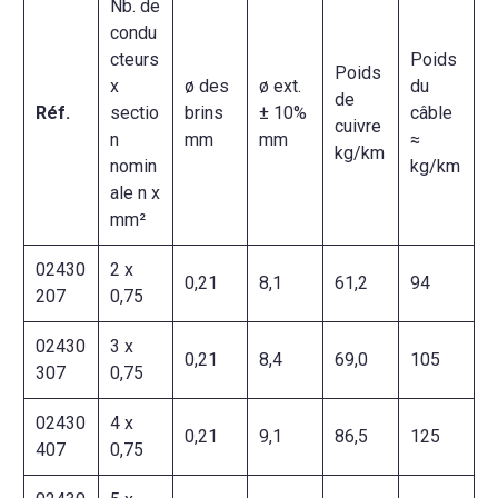
Nb. de
condu
cteurs
Poids
Poids
x
ø des
ø ext.
du
de
Réf.
sectio
brins
± 10%
câble
cuivre
n
mm
mm
≈
kg/km
nomin
kg/km
ale n x
mm²
02430
2 x
0,21
8,1
61,2
94
207
0,75
02430
3 x
0,21
8,4
69,0
105
307
0,75
02430
4 x
0,21
9,1
86,5
125
407
0,75